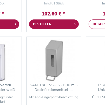
ück
Inhalt
1 Stück
I
 *
102,60 € *
1
BESTELLEN
DETAIL
versal
SANTRAL NSU 5 - 600 ml -
PEV
der weiß
Desinfektionsmittel-,...
Uni
ng für den
Mit Anti-Fingerprint-Beschichtung
FÜR 1 L 
darf