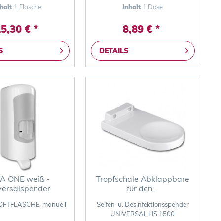
nhalt
1 Flasche
Inhalt
1 Dose
5,30 € *
8,89 € *
S
DETAILS
A ONE weiß -
Tropfschale Abklappbare
versalspender
für den...
SOFTFLASCHE, manuell
Seifen-u. Desinfektionsspender
UNIVERSAL HS 1500