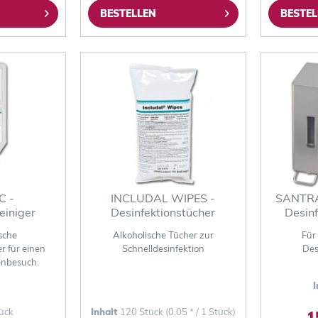
BESTELLEN
BESTEL
C -
INCLUDAL WIPES -
SANTRAL
reiniger
Desinfektionstücher
Desinf
sche
Alkoholische Tücher zur
Für
er für einen
Schnelldesinfektion
Des
enbesuch.
I
ück
Inhalt
120 Stück
(0,05 * / 1 Stück)
1