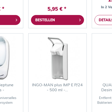
In 2 V
 *
5,95 € *
BESTELLEN
DETAIL
Neptune
INGO-MAN plus IMP E P/24
QUA
s -
- 500 ml -...
Desin
pender
niverselles
Entfernt
ersystem
Bakterien