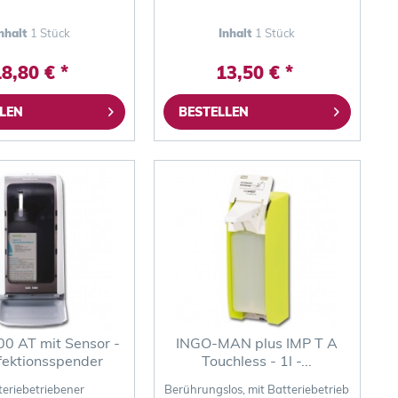
nhalt
1 Stück
Inhalt
1 Stück
8,80 € *
13,50 € *
LEN
BESTELLEN
0 AT mit Sensor -
INGO-MAN plus IMP T A
fektionsspender
Touchless - 1l -...
teriebetriebener
Berührungslos, mit Batteriebetrieb