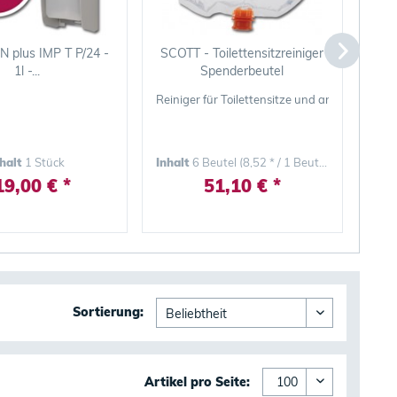
 plus IMP T P/24 -
SCOTT - Toilettensitzreiniger
1l -...
Spenderbeutel
dballen-Betätigung
e Handballenbetätigung und austauschbarer Pumpe
Reiniger für Toilettensitze und andere Oberf
Der 
nhalt
1 Stück
Inhalt
6 Beutel
(8,52 * / 1 Beutel)
19,00 € *
51,10 € *
Sortierung:
Artikel pro Seite: