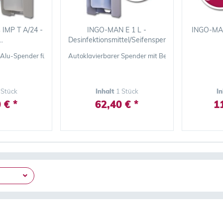
IMP T A/24 -
INGO-MAN E 1 L -
INGO-MAN
..
Desinfektionsmittel/Seifenspender
 Alu-Spender für Desinfektionsmittel und Seifen mit kurzem Hebel für Han
Autoklavierbarer Spender mit Bedienhebel für di
 Stück
Inhalt
1 Stück
I
 € *
62,40 € *
1