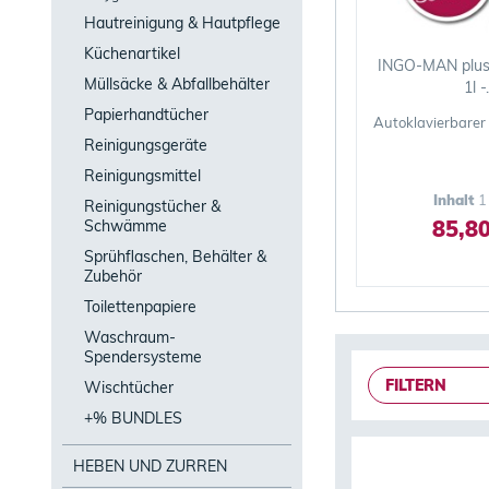
Hautreinigung & Hautpflege
Küchenartikel
INGO-MAN plus 
Müllsäcke & Abfallbehälter
1l -.
Papierhandtücher
Autoklavierbarer
Reinigungsgeräte
Reinigungsmittel
Inhalt
1
Reinigungstücher &
85,80
Schwämme
Sprühflaschen, Behälter &
Zubehör
Toilettenpapiere
Waschraum-
Spendersysteme
FILTERN
Wischtücher
+% BUNDLES
HEBEN UND ZURREN