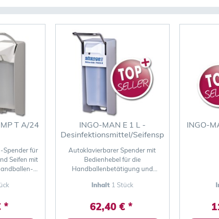
IMP T A/24
INGO-MAN E 1 L -
INGO-MA
Desinfektionsmittel/Seifenspender
u-Spender für
Autoklavierbarer Spender mit
und Seifen mit
Bedienhebel für die
Handballen-
Handballenbetätigung und
ng
austauschbarer Pumpe
ück
Inhalt
1 Stück
I
 *
62,40 € *
1