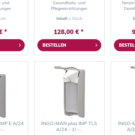
- und
Gesundheits- und
Sensor
tungen
Pflegeeinrichtungen
Desinf
ück
Inhalt
1 Stück
I
€ *
128,00 € *
9
BESTELLEN
BESTEL
IMP E A/24
INGO-MAN plus IMP TLS
INGO-M
...
A/24 - 1l -...
A/2