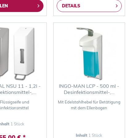
LEN
DETAILS
 NSU 11 - 1,2l -
INGO-MAN LCP - 500 ml -
ektionsmittel-,...
Desinfektionsmittel-,...
 Flüssigseife und
Mit Edelstahlhebel für Betätigung
infektionsmittel
mit dem Ellenbogen
nhalt
1 Stück
Inhalt
1 Stück
55,00 € *