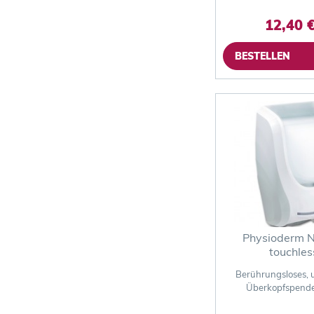
12,40 €
BESTELLEN
Physioderm 
touchles
Universals
Berührungsloses, u
Überkopfspend