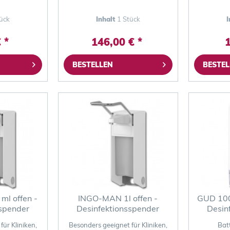
ück
Inhalt
1 Stück
I
 *
146,00 € *
1
BESTELLEN
BESTEL
l offen -
INGO-MAN 1l offen -
GUD 100
sspender
Desinfektionsspender
Desin
für Kliniken,
Besonders geeignet für Kliniken,
Bat