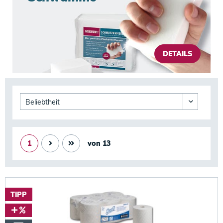
DETAILS
1
von
13
TIPP