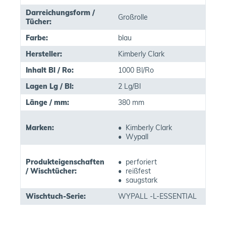
Darreichungsform /
Großrolle
Tücher:
Farbe:
blau
Hersteller:
Kimberly Clark
Inhalt Bl / Ro:
1000 Bl/Ro
Lagen Lg / Bl:
2 Lg/Bl
Länge / mm:
380 mm
Marken:
• Kimberly Clark
• Wypall
Produkteigenschaften
• perforiert
/ Wischtücher:
• reißfest
• saugstark
Wischtuch-Serie:
WYPALL -L-ESSENTIAL