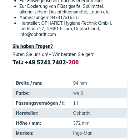
Für Einwegflaschen, auch wiederbefüllbar
Zur Dosierung von Flüssigseife, Spülmittel,
alkoholischem Desinfektionsmittel, Lotion etc.
Abmessungen: 94x317x162 ()
Hersteller: OPHARDT Hygiene-Technik GmbH,
Lindenau 27, 47661 Issum, Deutschland,
info@ophardt.com
Sie haben Fragen?
Rufen Sie uns an! - Wir beraten Sie gern!
Tel.: +49 5241 7402-
200
Breite / mm:
94 mm
Farbe:
weiß
Fassungsvermögen / l:
1 l
Hersteller:
Ophardt
Höhe / mm:
372 mm
Marken:
Ingo-Man