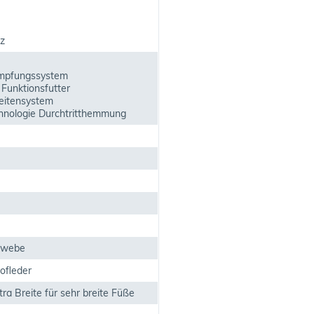
z
mpfungssystem
 Funktionsfutter
itensystem
hnologie Durchtritthemmung
ewebe
ofleder
ra Breite für sehr breite Füße