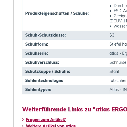
• Durchtr
• ESD-Au
Produkteigenschaften / Schuhe:
• Geeigne
(DGUV 11
• wasser
Schuh-Schutzklasse:
S3
Schuhform:
Stiefel h
Schuhserie:
atlas - E
Schuhverschluss:
Schnürse
Schutzkappe / Schuhe:
Stahl
Sohlentechnologie:
rutschh
Sohlentypen:
Atlas - 
Weiterführende Links zu "atlas ERG
Fragen zum Artikel?
Weitere Artikel von atlas