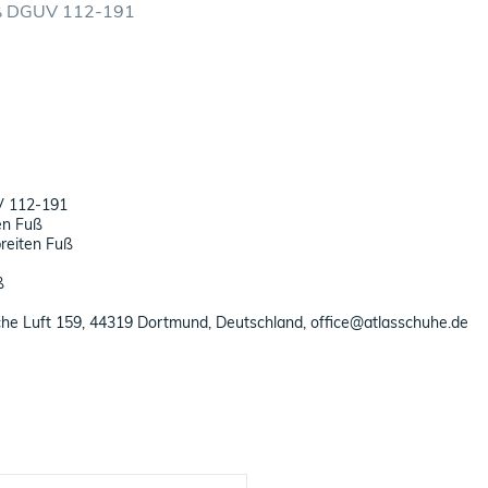
mäß DGUV 112-191
UV 112-191
en Fuß
breiten Fuß
ß
che Luft 159, 44319 Dortmund, Deutschland, office@atlasschuhe.de