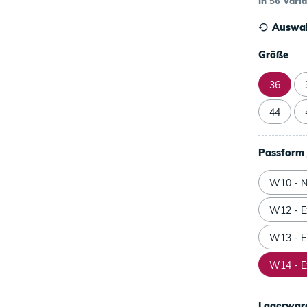
In 56 Vari
Auswah
Größe
36
44
Passform 
W10 - N
W12 - Ex
W13 - Ex
W14 - Ex
Lagerwar