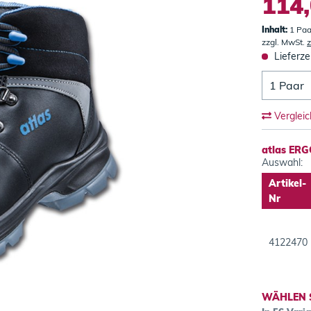
114,
Inhalt:
1 Paa
zzgl. MwSt.
z
Lieferze
Verglei
atlas ERG
Auswahl:
Artikel-
Nr
4122470
WÄHLEN 