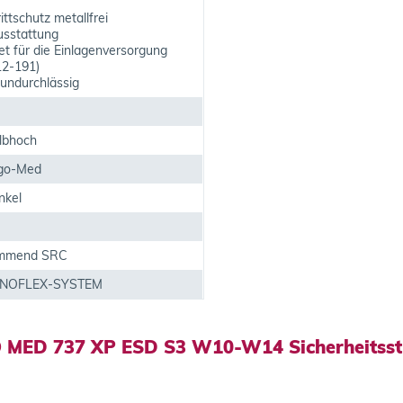
ittschutz metallfrei
sstattung
t für die Einlagenversorgung
2-191)
undurchlässig
albhoch
rgo-Med
nkel
emmend SRC
INNOFLEX-SYSTEM
O MED 737 XP ESD S3 W10-W14 Sicherheitssti