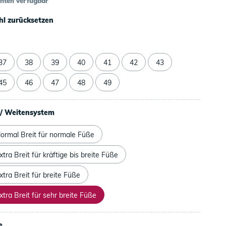
anten verfügbar
l zurücksetzen
37
38
39
40
41
42
43
45
46
47
48
49
/ Weitensystem
ormal Breit für normale Füße
tra Breit für kräftige bis breite Füße
tra Breit für breite Füße
tra Breit für sehr breite Füße
e