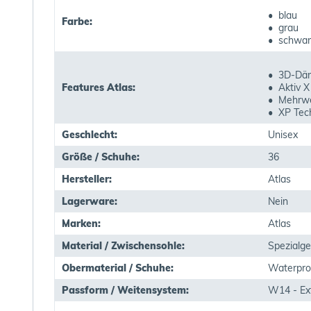
• blau
Farbe:
• grau
• schwar
• 3D-Dä
Features Atlas:
• Aktiv X
• Mehrwe
• XP Tec
Geschlecht:
Unisex
Größe / Schuhe:
36
Hersteller:
Atlas
Lagerware:
Nein
Marken:
Atlas
Material / Zwischensohle:
Spezialg
Obermaterial / Schuhe:
Waterpro
Passform / Weitensystem:
W14 - Ext