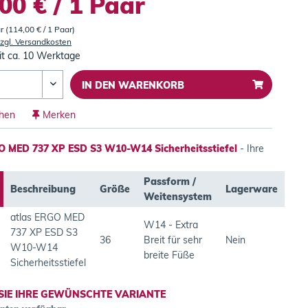
00 € / 1 Paar
r (114,00 € / 1 Paar)
zgl. Versandkosten
it ca. 10 Werktage
IN DEN
WARENKORB
chen
Merken
O MED 737 XP ESD S3 W10-W14 Sicherheitsstiefel
- Ihre
Passform /
Beschreibung
Größe
Lagerware
Weitensystem
atlas ERGO MED
W14 - Extra
737 XP ESD S3
36
Breit für sehr
Nein
W10-W14
breite Füße
Sicherheitsstiefel
SIE IHRE GEWÜNSCHTE VARIANTE