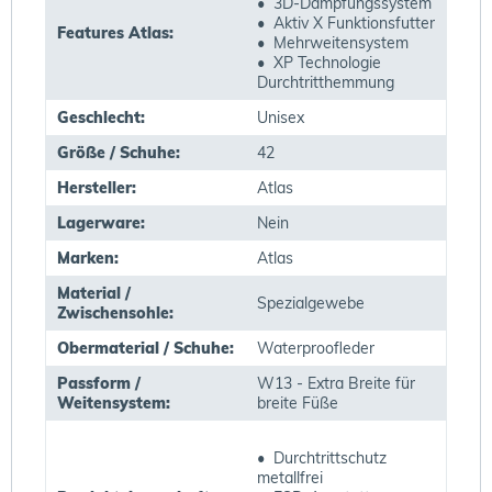
• 3D-Dämpfungssystem
• Aktiv X Funktionsfutter
Features Atlas:
• Mehrweitensystem
• XP Technologie
Durchtritthemmung
Geschlecht:
Unisex
Größe / Schuhe:
42
Hersteller:
Atlas
Lagerware:
Nein
Marken:
Atlas
Material /
Spezialgewebe
Zwischensohle:
Obermaterial / Schuhe:
Waterproofleder
Passform /
W13 - Extra Breite für
Weitensystem:
breite Füße
• Durchtrittschutz
metallfrei