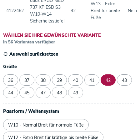
atlas ERGO MED
W13 - Extra
737 XP ESD S3
4122462
42
Breit für breite
Nein
W10-W14
Füße
Sicherheitsstiefel
WÄHLEN SIE IHRE GEWÜNSCHTE VARIANTE
In 56 Varianten verfügbar
Auswahl zurücksetzen
Größe
36
37
38
39
40
41
42
43
44
45
47
48
49
Passform / Weitensystem
W10 - Normal Breit für normale Füße
W12 - Extra Breit für kräftige bis breite Füße