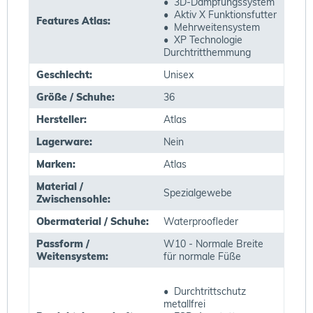
• 3D-Dämpfungssystem
• Aktiv X Funktionsfutter
Features Atlas:
• Mehrweitensystem
• XP Technologie
Durchtritthemmung
Geschlecht:
Unisex
Größe / Schuhe:
36
Hersteller:
Atlas
Lagerware:
Nein
Marken:
Atlas
Material /
Spezialgewebe
Zwischensohle:
Obermaterial / Schuhe:
Waterproofleder
Passform /
W10 - Normale Breite
Weitensystem:
für normale Füße
• Durchtrittschutz
metallfrei