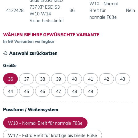
atlas ERGO MED
W10 - Normal
737 XP ESD S3
4122428
36
Breit für
Nein
W10-W14
normale Füße
Sicherheitsstiefel
WÄHLEN SIE IHRE GEWÜNSCHTE VARIANTE
In 56 Varianten verfügbar
Auswahl zurücksetzen
Größe
36
37
38
39
40
41
42
43
44
45
46
47
48
49
Passform / Weitensystem
W10 - Normal Breit für normale Füße
W12 - Extra Breit für kräftige bis breite Füße