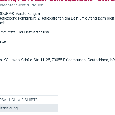
lechter Sicht auffallen
CORDURA®-Verstärkungen
flexband kombiniert, 2 Reflexstreifen am Bein umlaufend (5cm breit
eit
it Patte und Klettverschluss
ette
o. KG, Jakob-Schüle-Str. 11-25, 73655 Plüderhausen, Deutschland, in
PSA HIGH VIS SHIRTS
tzkleidung