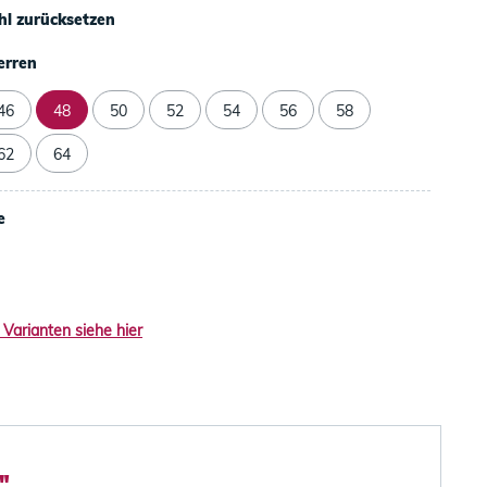
l zurücksetzen
erren
46
48
50
52
54
56
58
62
64
e
 Varianten siehe hier
"