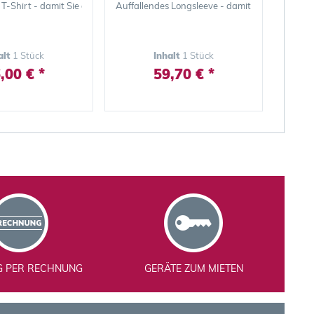
r Sicht auffallen
T-Shirt - damit Sie auch bei schlechter Sicht auffallen
Auffallendes Longsleeve - damit Sie auch bei sc
alt
1 Stück
Inhalt
1 Stück
,00 € *
59,70 € *
G PER RECHNUNG
GERÄTE ZUM MIETEN