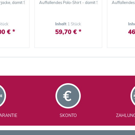
t auffallen
jacke, damit Sie auch bei schlechter Sicht auffallen
Auffallendes Polo-Shirt - damit Sie auch bei schlechte
Auffallendes 
Stück
Inhalt
1 Stück
Inh
0 € *
59,70 € *
46
ARANTIE
SKONTO
ZAHLUN