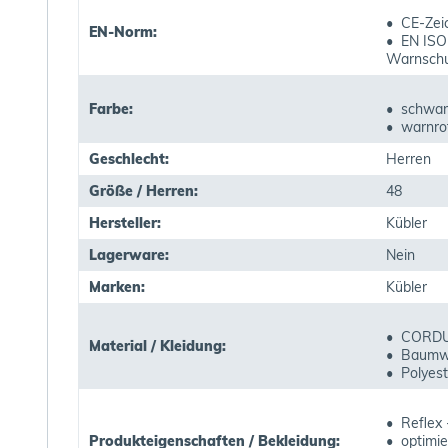
• CE-Zei
EN-Norm:
• EN ISO
Warnschu
Farbe:
• schwar
• warnro
Geschlecht:
Herren
Größe / Herren:
48
Hersteller:
Kübler
Lagerware:
Nein
Marken:
Kübler
• CORD
Material / Kleidung:
• Baumw
• Polyest
• Reflex 
Produkteigenschaften / Bekleidung:
• optimie