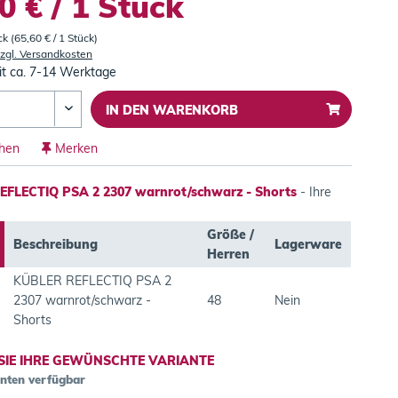
0 € / 1 Stück
ck (65,60 € / 1 Stück)
zgl. Versandkosten
it ca. 7-14 Werktage
IN DEN
WARENKORB
chen
Merken
FLECTIQ PSA 2 2307 warnrot/schwarz - Shorts
- Ihre
Größe /
Beschreibung
Lagerware
Herren
KÜBLER REFLECTIQ PSA 2
2307 warnrot/schwarz -
48
Nein
Shorts
SIE IHRE GEWÜNSCHTE VARIANTE
anten verfügbar