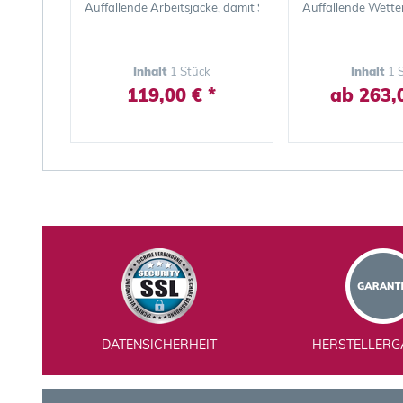
Auffallende Arbeitsjacke, damit Sie auch bei schlechter Sich
Auffallende Wetter
Inhalt
1 Stück
Inhalt
1 
119,00 € *
ab 263,0
DATENSICHERHEIT
HERSTELLERG