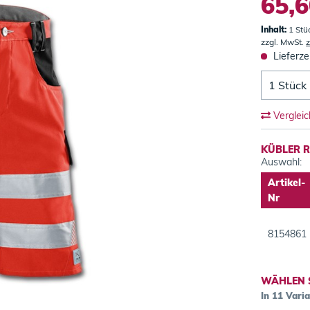
65,6
Inhalt:
1 Stü
zzgl. MwSt.
z
Lieferze
Verglei
KÜBLER RE
Auswahl:
Artikel-
Nr
8154861
WÄHLEN 
In 11 Vari