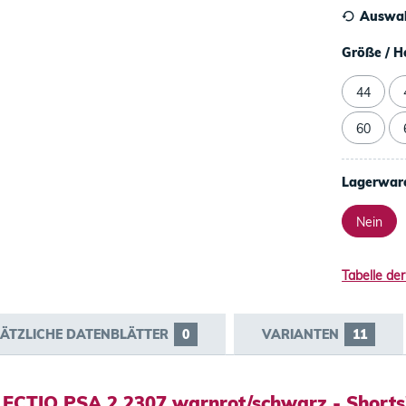
Auswah
Größe / H
44
60
Lagerwar
Nein
Tabelle der
ÄTZLICHE DATENBLÄTTER
0
VARIANTEN
11
ECTIQ PSA 2 2307 warnrot/schwarz - Shorts