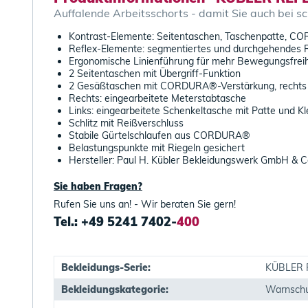
Auffalende Arbeitsschorts - damit Sie auch bei sch
Kontrast-Elemente: Seitentaschen, Taschenpatte, 
Reflex-Elemente: segmentiertes und durchgehendes Re
Ergonomische Linienführung für mehr Bewegungsfreih
2 Seitentaschen mit Übergriff-Funktion
2 Gesäßtaschen mit CORDURA®-Verstärkung, rechts m
Rechts: eingearbeitete Meterstabtasche
Links: eingearbeitete Schenkeltasche mit Patte und Kl
Schlitz mit Reißverschluss
Stabile Gürtelschlaufen aus CORDURA®
Belastungspunkte mit Riegeln gesichert
Hersteller: Paul H. Kübler Bekleidungswerk GmbH & C
Sie haben Fragen?
Rufen Sie uns an! - Wir beraten Sie gern!
Tel.: +49 5241 7402-
400
Bekleidungs-Serie:
KÜBLER 
Bekleidungskategorie:
Warnschu