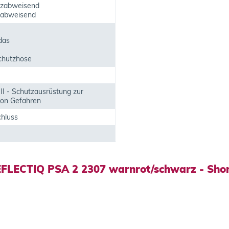
zabweisend
rabweisend
das
hutzhose
II - Schutzausrüstung zur
on Gefahren
chluss
EFLECTIQ PSA 2 2307 warnrot/schwarz - Shor