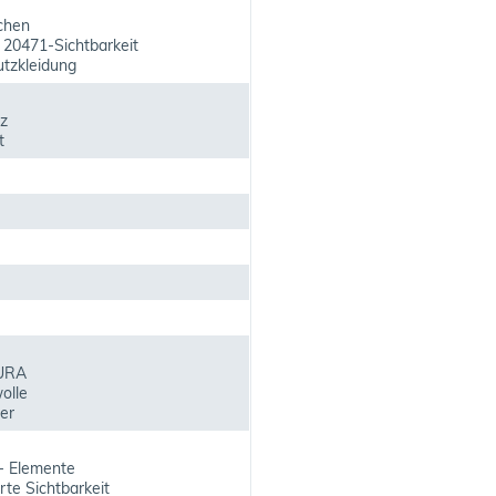
chen
 20471-Sichtbarkeit
tzkleidung
z
t
URA
olle
er
- Elemente
rte Sichtbarkeit