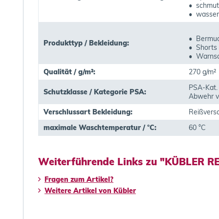
• schmut
• wasse
• Bermu
Produkttyp / Bekleidung:
• Shorts
• Warnsc
Qualität / g/m²:
270 g/m²
PSA-Kat. 
Schutzklasse / Kategorie PSA:
Abwehr v
Verschlussart Bekleidung:
Reißvers
maximale Waschtemperatur / °C:
60 °C
Weiterführende Links zu "KÜBLER R
Fragen zum Artikel?
Weitere Artikel von Kübler