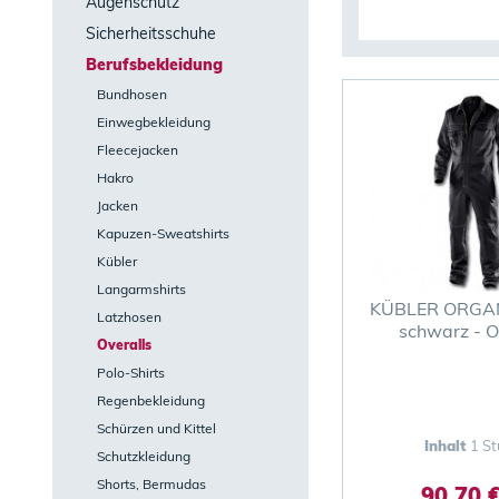
Augenschutz
Sicherheitsschuhe
Berufsbekleidung
Bundhosen
Einwegbekleidung
Fleecejacken
Hakro
Jacken
Kapuzen-Sweatshirts
Kübler
Langarmshirts
KÜBLER ORGA
Latzhosen
schwarz - O
Overalls
Polo-Shirts
Regenbekleidung
Schürzen und Kittel
Inhalt
1 St
Schutzkleidung
Shorts, Bermudas
90,70 €