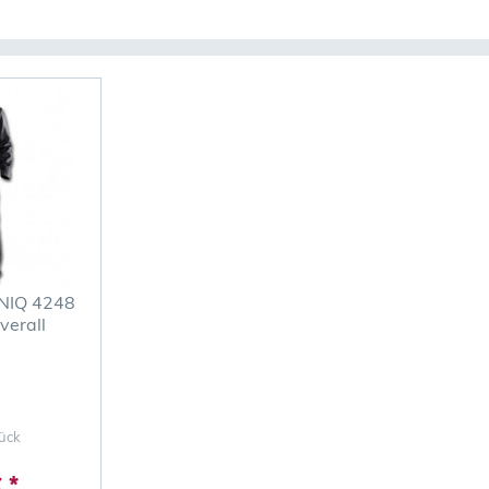
NIQ 4248
verall
ück
 *