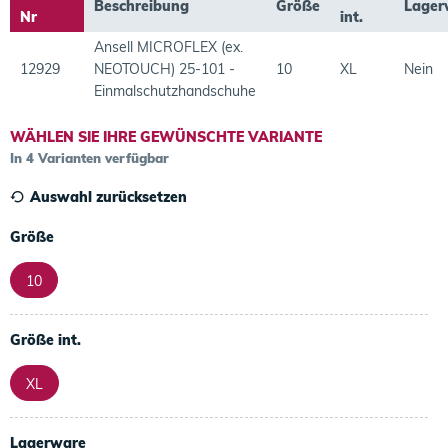
Beschreibung
Größe
Lager
Nr
int.
Ansell MICROFLEX (ex.
12929
NEOTOUCH) 25-101 -
10
XL
Nein
Einmalschutzhandschuhe
WÄHLEN SIE IHRE GEWÜNSCHTE VARIANTE
In 4 Varianten verfügbar
Auswahl zurücksetzen
Größe
10
Größe int.
XL
Lagerware