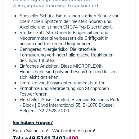
Allergieprävention und Tragekomfort
Spezieller Schutz: Bietet einen starken Schutz vor
chemischen Spritzern der meisten Säuren und
Alkohole und ist nach EN 374 Typ B zertifiziert.
Starker Griff: Strukturierte Fingerspitzen und
Neoprenmaterial verbessern die Griffigkeit in
nassen und trockenen Umgebungen
Geringeres Allergierisiko: Die latexfreie
Formulierung verhindert allergische Reaktionen
des Typs 1 (Latex)
Einfaches Anziehen: Diese MICROFLEX®-
Handschuhe sind polymerbeschichtet und lassen
sich leicht anziehen.
Umfüllen von Flüssigkeiten und Feststoffen
Entnahme und Verarbeitung von Stichproben
Testverfahren
Hersteller: Ansell Limited, Riverside Business Park
- Block J Blvrd International 55, B-1070 Brüssel,
Belgien, +32 2 528 74 00
Sie haben Fragen?
Rufen Sie uns an! - Wir beraten Sie gern!
Tel.: +49 5241 7402-
400