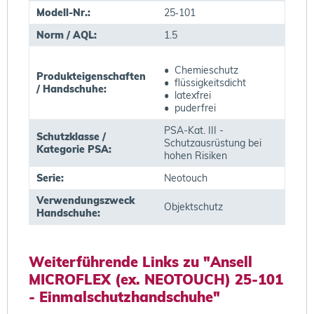
Modell-Nr.:
25‐101
Norm / AQL:
1.5
• Chemieschutz
Produkteigenschaften
• flüssigkeitsdicht
/ Handschuhe:
• latexfrei
• puderfrei
PSA-Kat. III -
Schutzklasse /
Schutzausrüstung bei
Kategorie PSA:
hohen Risiken
Serie:
Neotouch
Verwendungszweck
Objektschutz
Handschuhe:
Weiterführende Links zu "Ansell
MICROFLEX (ex. NEOTOUCH) 25-101
- Einmalschutzhandschuhe"