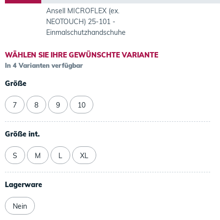
Ansell MICROFLEX (ex.
NEOTOUCH) 25-101 -
Einmalschutzhandschuhe
WÄHLEN SIE IHRE GEWÜNSCHTE VARIANTE
In 4 Varianten verfügbar
Größe
7
8
9
10
Größe int.
S
M
L
XL
Lagerware
Nein