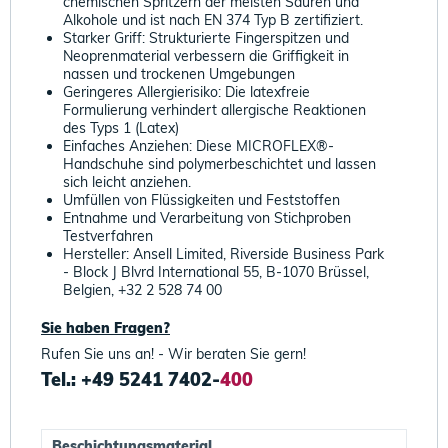
chemischen Spritzern der meisten Säuren und
Alkohole und ist nach EN 374 Typ B zertifiziert.
Starker Griff: Strukturierte Fingerspitzen und
Neoprenmaterial verbessern die Griffigkeit in
nassen und trockenen Umgebungen
Geringeres Allergierisiko: Die latexfreie
Formulierung verhindert allergische Reaktionen
des Typs 1 (Latex)
Einfaches Anziehen: Diese MICROFLEX®-
Handschuhe sind polymerbeschichtet und lassen
sich leicht anziehen.
Umfüllen von Flüssigkeiten und Feststoffen
Entnahme und Verarbeitung von Stichproben
Testverfahren
Hersteller: Ansell Limited, Riverside Business Park
- Block J Blvrd International 55, B-1070 Brüssel,
Belgien, +32 2 528 74 00
Sie haben Fragen?
Rufen Sie uns an! - Wir beraten Sie gern!
Tel.: +49 5241 7402-
400
Beschichtungsmaterial