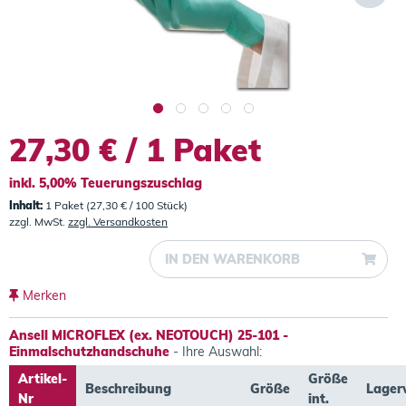
27,30 € / 1 Paket
inkl. 5,00% Teuerungszuschlag
Inhalt:
1 Paket (27,30 € / 100 Stück)
zzgl. MwSt.
zzgl. Versandkosten
IN DEN
WARENKORB
Merken
Ansell MICROFLEX (ex. NEOTOUCH) 25-101 -
Einmalschutzhandschuhe
- Ihre Auswahl:
Artikel-
Größe
Beschreibung
Größe
Lager
Nr
int.