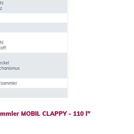
hl
z
hl
off
eckel
chanismus
fsammler
ammler MOBIL CLAPPY - 110 l"