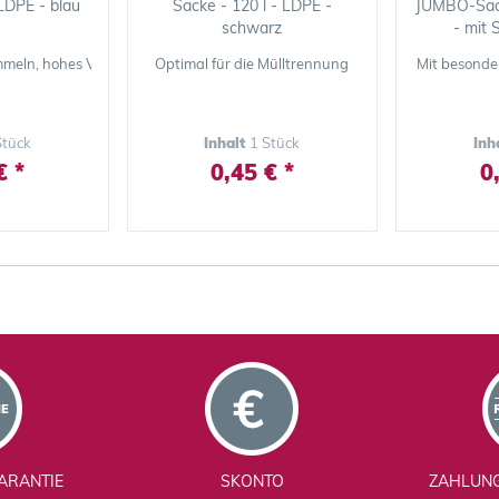
 LDPE - blau
Säcke - 120 l - LDPE -
JUMBO-Säck
schwarz
- mit S
meln, hohes Volumen, reißfeste LDPE-Folie, Stärken 29 - 60 µm
Optimal für die Mülltrennung
Mit besond
Stück
Inhalt
1 Stück
Inh
€ *
0,45 € *
0
ARANTIE
SKONTO
ZAHLUN