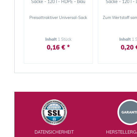
Säcke - 120 l - HDPE - blau
Säcke - 120 l -
Preisattraktiver Universal-Sack
Zum Wertstoff sam
Inhalt
1 Stück
Inhalt
1 
0,16 € *
0,20 
DATENSICHERHEIT
HERSTELLERG