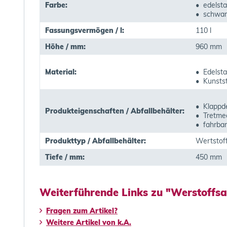
Farbe:
• edelsta
• schwar
Fassungsvermögen / l:
110 l
Höhe / mm:
960 mm
Material:
• Edelsta
• Kunstst
• Klappd
Produkteigenschaften / Abfallbehälter:
• Tretme
• fahrbar
Produkttyp / Abfallbehälter:
Wertstof
Tiefe / mm:
450 mm
Weiterführende Links zu "Werstoffs
Fragen zum Artikel?
Weitere Artikel von k.A.