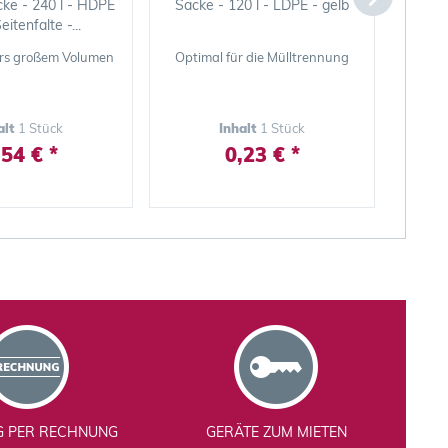
e - 240 l - HDPE
Säcke - 120 l - LDPE - gelb
Säck
eitenfalte -...
ers großem Volumen
Optimal für die Mülltrennung
Optim
alt
1 Stück
Inhalt
1 Stück
,54 € *
0,23 € *
G PER RECHNUNG
GERÄTE ZUM MIETEN