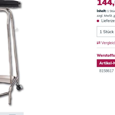
144,
Inhalt:
1 Stü
zzgl. MwSt.
z
Lieferze
Verglei
Werstoffs
Artikel-
8158617