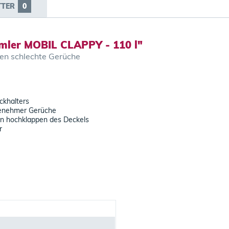
TTER
0
mler MOBIL CLAPPY - 110 l"
gen schlechte Gerüche
ckhalters
ngenehmer Gerüche
en hochklappen des Deckels
r