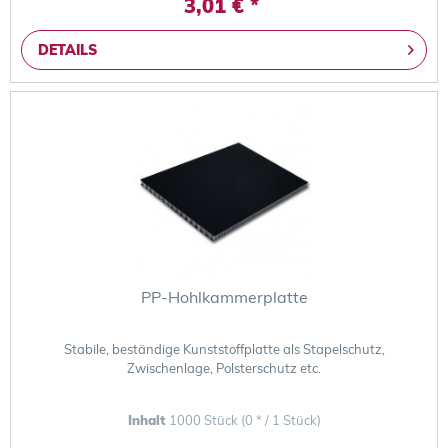
3,01 € *
DETAILS
PP-Hohlkammerplatte
Stabile, beständige Kunststoffplatte als Stapelschutz,
Zwischenlage, Polsterschutz etc.
Inhalt
1000 Stück
(0 * / 1 Stück)