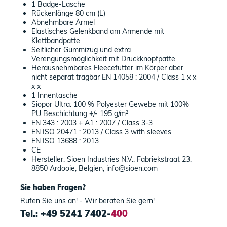
1 Badge-Lasche
Rückenlänge 80 cm (L)
Abnehmbare Ärmel
Elastisches Gelenkband am Armende mit
Klettbandpatte
Seitlicher Gummizug und extra
Verengungsmöglichkeit mit Druckknopfpatte
Herausnehmbares Fleecefutter im Körper aber
nicht separat tragbar EN 14058 : 2004 / Class 1 x x
x x
1 Innentasche
Siopor Ultra: 100 % Polyester Gewebe mit 100%
PU Beschichtung +/- 195 g/m²
EN 343 : 2003 + A1 : 2007 / Class 3-3
EN ISO 20471 : 2013 / Class 3 with sleeves
EN ISO 13688 : 2013
CE
Hersteller: Sioen Industries N.V., Fabriekstraat 23,
8850 Ardooie, Belgien, info@sioen.com
Sie haben Fragen?
Rufen Sie uns an! - Wir beraten Sie gern!
Tel.: +49 5241 7402-
400