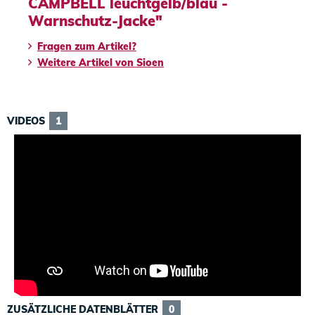
CAMPBELL leuchtgelb/blau -
Warnschutz-Jacke"
Fragen zum Artikel?
Weitere Artikel von Sioen
VIDEOS
1
ZUSÄTZLICHE DATENBLÄTTER
0