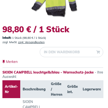
98,80 € / 1 Stück
Inhalt:
1 Stück (98,80 € / 1 Stück)
zzgl. MwSt.
zzgl. Versandkosten
IN DEN
WARENKORB
Merken
SIOEN CAMPBELL leuchtgelb/blau - Warnschutz-Jacke
- Ihre
Auswahl:
Größe
Artikel-
Größe
Beschreibung
/
Lagerware
Nr
int.
Herren
SIOEN
CAMPBELL