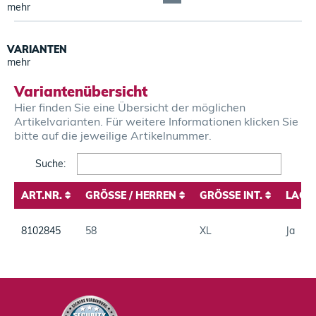
mehr
VARIANTEN
mehr
Variantenübersicht
Hier finden Sie eine Übersicht der möglichen
Artikelvarianten. Für weitere Informationen klicken Sie
bitte auf die jeweilige Artikelnummer.
Search:
ART.NR.
GRÖSSE / HERREN
GRÖSSE INT.
LAGE
ART.NR.
GRÖSSE / HERREN
GRÖSSE INT.
LAGE
8102845
58
XL
Ja