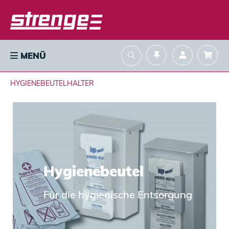
MENÜ
HYGIENEBEUTELHALTER
Hygienebeutel
Für die hygienische Entsorgung