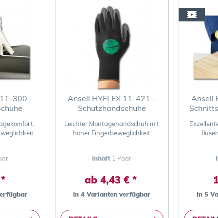
 11-300 -
Ansell HYFLEX 11-421 -
Ansell
schuhe
Schutzhandschuhe
Schnitt
agekomfort,
Leichter Montagehandschuh mit
Exzellent
eweglichkeit
hoher Fingerbeweglichkeit
fluse
aar
Inhalt
1 Paar
 *
ab 4,43 € *
1
verfügbar
In 4 Varianten verfügbar
In 5 V