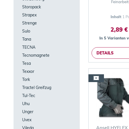
Feinarbei
Storopack
Strapex
Inhalt
1 P
Strenge
2,89 €
Sulo
In 5 Varianten 
Tana
TECNA
DETAILS
Tecnomagnete
Tesa
Texxor
Tork
Tractel Greifzug
Tul-Tec
Uhu
Unger
Uvex
Ansell HYFLEX
Vileda