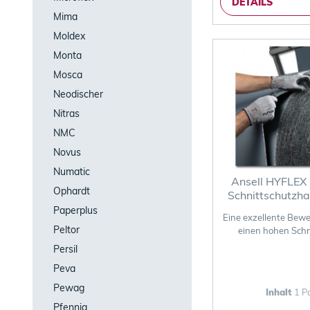
DETAILS
Mima
Moldex
Monta
Mosca
Neodischer
Nitras
NMC
Novus
Numatic
Ansell HYFLEX
Ophardt
Schnittschutzh
Paperplus
Eine exzellente Bewe
Peltor
einen hohen Schn
Persil
Peva
Pewag
Inhalt
1 P
Pfennig