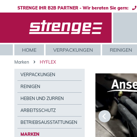
STRENGE IHR B2B PARTNER - Wir beraten Sie gern:
HOME
VERPACKUNGEN
REINIGEN
Marken
HYFLEX
VERPACKUNGEN
REINIGEN
Ansel
HEBEN UND ZURREN
Vereint s
ARBEITSSCHUTZ
und Atmun
sicheres
BETRIEBSAUSSTATTUNGEN
Arbeiten
MARKEN