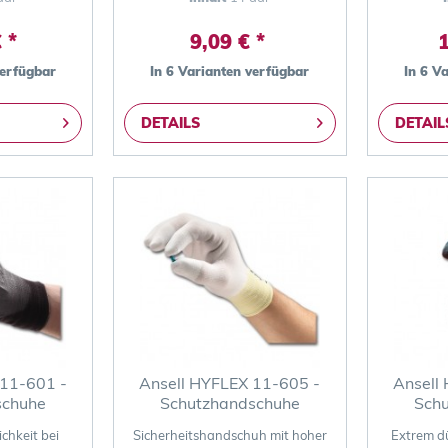
 *
9,09 € *
1
verfügbar
In 6 Varianten verfügbar
In 6 V
DETAILS
DETAIL
 11-601 -
Ansell HYFLEX 11-605 -
Ansell
schuhe
Schutzhandschuhe
Sch
chkeit bei
Sicherheitshandschuh mit hoher
Extrem d