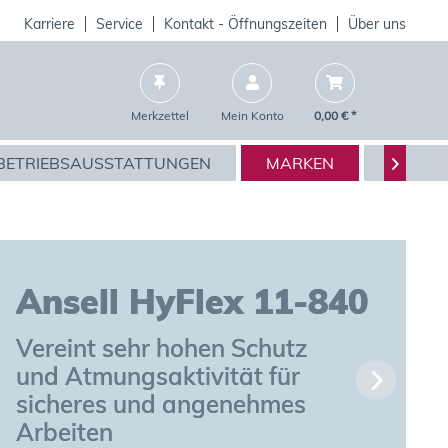
Karriere
Service
Kontakt - Öffnungszeiten
Über uns
Merkzettel
Mein Konto
0,00 € *
BETRIEBSAUSSTATTUNGEN
MARKEN
AKTIO

l HyFlex 11-800
ekte Ausgewogenheit 
schutz, Komfort und 
keit für Präzisions- 
oundarbeiten