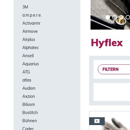
3M
a.m.p.e.r.e.
Activarmr
Airmove
Hyflex
Airplus
Alphatec
Ansell
Aquarius
FILTERN
ATG
atlas
Audion
Axzion
Bilsom
Bostitch
Bühnen
Cader