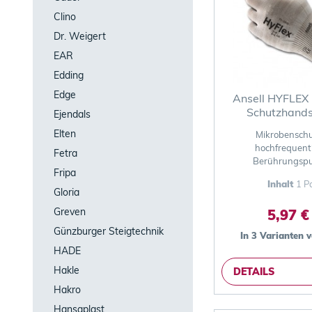
Clino
Dr. Weigert
EAR
Edding
Edge
Ansell HYFLEX
Schutzhand
Ejendals
Elten
Mikrobenschu
hochfrequent
Fetra
Berührungsp
Fripa
Inhalt
1 P
Gloria
Greven
5,97 €
Günzburger Steigtechnik
In 3 Varianten 
HADE
Hakle
DETAILS
Hakro
Hansaplast