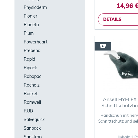
14,96 €
Physioderm
Pionier
DETAILS
Planeta
Plum
Powerheart
Prebena
Rapid
Ripack
Robopac
Rocholz
Rocket
Ansell HYFLEX
Romwell
Schnittschutzh
RUD
Handschuh mit hervorragendem
Salvequick
Schnittschutz und se
Sanpack
Sanstrap
Inhalt
1 P