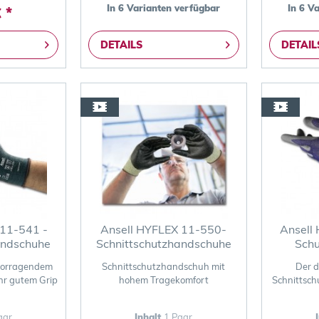
In 6 Varianten verfügbar
In 6 V
 *
DETAILS
DETAIL
 11-541 -
Ansell HYFLEX 11-550-
Ansell
andschuhe
Schnittschutzhandschuhe
Sch
Schnittschutzhandschuh mit
Der d
hr gutem Grip
hohem Tragekomfort
Schnittsch
aar
Inhalt
1 Paar