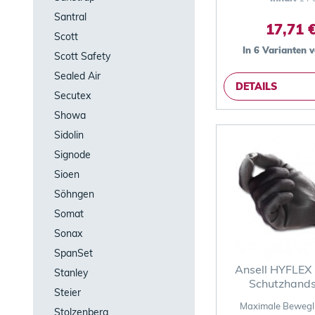
Santral
17,71 €
Scott
In 6 Varianten 
Scott Safety
Sealed Air
DETAILS
Secutex
Showa
Sidolin
Signode
Sioen
Söhngen
Somat
Sonax
SpanSet
Ansell HYFLEX
Stanley
Schutzhand
Steier
Maximale Bewegli
Stolzenberg