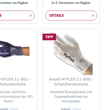
arianten verfügbar
In 6 Varianten verfügbar
S
DETAILS
TIPP
 HYFLEX 11-561 -
Ansell HYFLEX 11-600 -
utzhandschuhe
Schutzhandschuhe
ünnste, leichteste
Maximale Beweglichkeit und
utzhandschuh der ISO-
Tastempfindlichkeit bei
Stufe C
Feinarbeiten
Inhalt
1 Paar
Inhalt
1 Paar