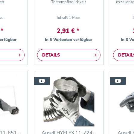
ten
Tastempfindlichkeit
exzellent
aar
Inhalt
1 Paar
 *
2,91 € *
verfügbar
In 5 Varianten verfügbar
In 6 V
DETAILS
DETAIL
 11-651 -
Ansell HYFLEX 11-724 -
Ansell