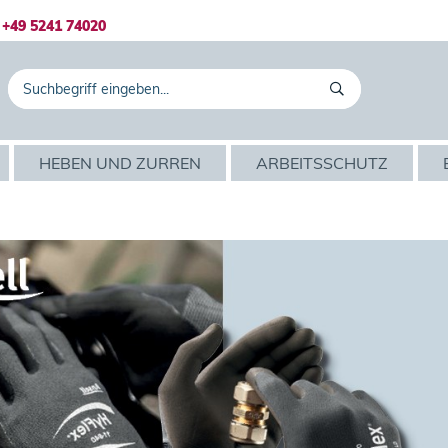
+49 5241 74020
HEBEN UND ZURREN
ARBEITSSCHUTZ
l HyFlex 11-840
Ansel
ehr hohen Schutz 
Die perf
gsaktivität für 
von Hand
 und angenehmes 
Beweglich
und Allr