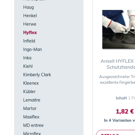
Haug
Henkel
Herwe
Hyflex
Infield
Ingo-Man
Inka
Ansell HYFLEX
Kiehl
Schutzhand
Kimberly Clark
Ausgezeichneter Tr
exzellente Fingerb
Kleenex
Kübler
Inhalt
1 P
Lemaitre
Martor
1,82 €
Maxiflex
In 4 Varianten 
MD entree
Microflex