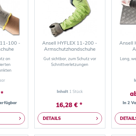
 11-100 -
Ansell HYFLEX 11-200 -
Ansell
schuhe
Armschutzhandschuhe
A
tz an
Gut sichtbar, zum Schutz vor
Lang, we
ierten
Schnittverletzungen
unkten
aar
I
Inhalt
1 Stück
 *
ab
verfügbar
In 2 V
16,28 € *
DETAILS
DETAIL