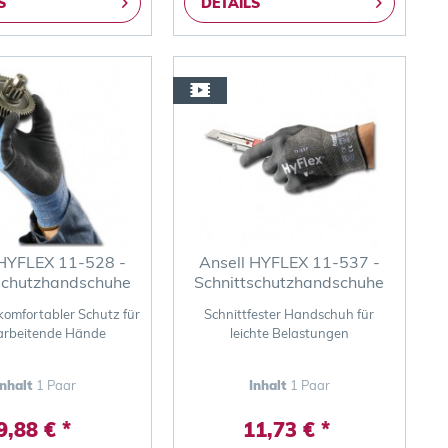
S
DETAILS
 HYFLEX 11-528 -
Ansell HYFLEX 11-537 -
schutzhandschuhe
Schnittschutzhandschuhe
komfortabler Schutz für
Schnittfester Handschuh für
arbeitende Hände
leichte Belastungen
Inhalt
1 Paar
Inhalt
1 Paar
9,88 € *
11,73 € *