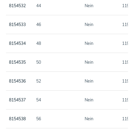
8154532
44
Nein
119,0
8154533
46
Nein
119,0
8154534
48
Nein
119,0
8154535
50
Nein
119,0
8154536
52
Nein
119,0
8154537
54
Nein
119,0
8154538
56
Nein
119,0