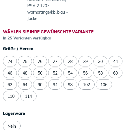
PSA 2 1207
warnorange/kbl.blau -
Jacke
WÄHLEN SIE IHRE GEWÜNSCHTE VARIANTE
In 25 Varianten verfügbar
Größe / Herren
24
25
26
27
28
29
30
44
46
48
50
52
54
56
58
60
62
64
90
94
98
102
106
110
114
Lagerware
Nein