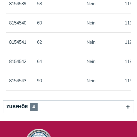
8154539
58
Nein
119,0
8154540
60
Nein
119,0
8154541
62
Nein
119,0
8154542
64
Nein
119,0
8154543
90
Nein
119,0
8154544
94
Nein
119,0
ZUBEHÖR
4
8154545
98
Nein
119,0