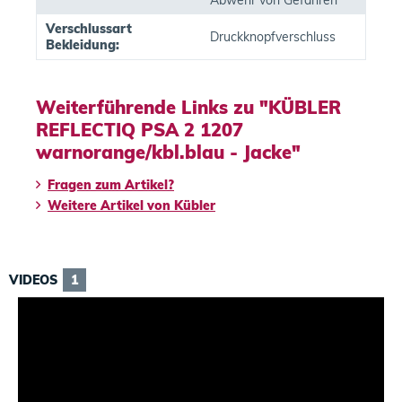
Abwehr von Gefahren
Verschlussart
Druckknopfverschluss
Bekleidung:
Weiterführende Links zu "KÜBLER
REFLECTIQ PSA 2 1207
warnorange/kbl.blau - Jacke"
Fragen zum Artikel?
Weitere Artikel von Kübler
VIDEOS
1