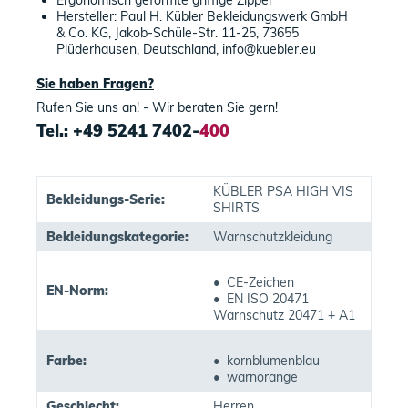
Ergonomisch geformte griffige Zipper
Hersteller: Paul H. Kübler Bekleidungswerk GmbH
& Co. KG, Jakob-Schüle-Str. 11-25, 73655
Plüderhausen, Deutschland, info@kuebler.eu
Sie haben Fragen?
Rufen Sie uns an! - Wir beraten Sie gern!
Tel.: +49 5241 7402-
400
KÜBLER PSA HIGH VIS
Bekleidungs-Serie:
SHIRTS
Bekleidungskategorie:
Warnschutzkleidung
• CE-Zeichen
EN-Norm:
• EN ISO 20471
Warnschutz 20471 + A1
Farbe:
• kornblumenblau
• warnorange
Geschlecht:
Herren