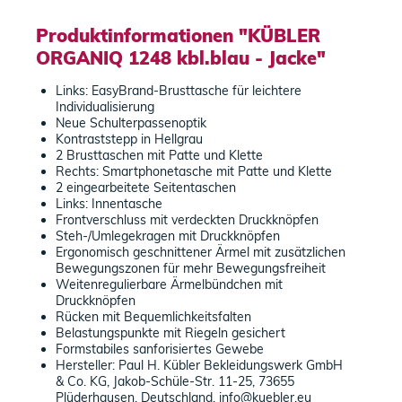
Produktinformationen "KÜBLER
ORGANIQ 1248 kbl.blau - Jacke"
Links: EasyBrand-Brusttasche für leichtere
Individualisierung
Neue Schulterpassenoptik
Kontraststepp in Hellgrau
2 Brusttaschen mit Patte und Klette
Rechts: Smartphonetasche mit Patte und Klette
2 eingearbeitete Seitentaschen
Links: Innentasche
Frontverschluss mit verdeckten Druckknöpfen
Steh-/Umlegekragen mit Druckknöpfen
Ergonomisch geschnittener Ärmel mit zusätzlichen
Bewegungszonen für mehr Bewegungsfreiheit
Weitenregulierbare Ärmelbündchen mit
Druckknöpfen
Rücken mit Bequemlichkeitsfalten
Belastungspunkte mit Riegeln gesichert
Formstabiles sanforisiertes Gewebe
Hersteller: Paul H. Kübler Bekleidungswerk GmbH
& Co. KG, Jakob-Schüle-Str. 11-25, 73655
Plüderhausen, Deutschland, info@kuebler.eu