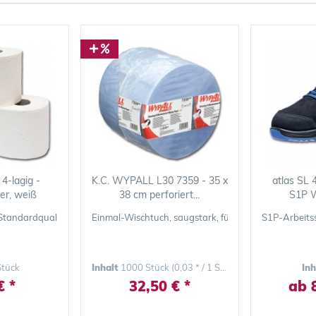
-lagig -
K.C. WYPALL L30 7359 - 35 x
atlas SL 
ier, weiß
38 cm perforiert...
S1P W
112-191
 Standardqualität aus saugstarkem 4-lagigem Zellstoff
Einmal-Wischtuch, saugstark, für glatte und raue O
S1P-Arbeitss
Stück
Inhalt
1000 Stück
(0,03 * / 1 Stück)
In
€ *
32,50 € *
ab 