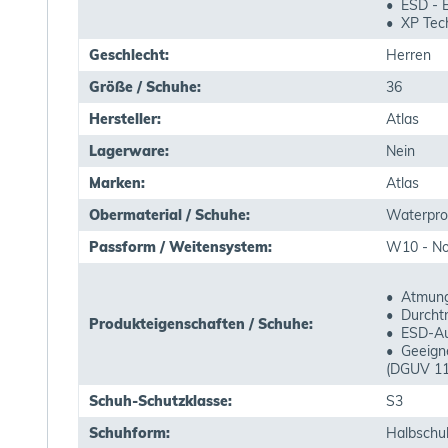
• ESD -
• XP Tec
Geschlecht:
Herren
Größe / Schuhe:
36
Hersteller:
Atlas
Lagerware:
Nein
Marken:
Atlas
Obermaterial / Schuhe:
Waterpro
Passform / Weitensystem:
W10 - No
• Atmungs
• Durchtr
Produkteigenschaften / Schuhe:
• ESD-Au
• Geeigne
(DGUV 11
Schuh-Schutzklasse:
S3
Schuhform:
Halbschu