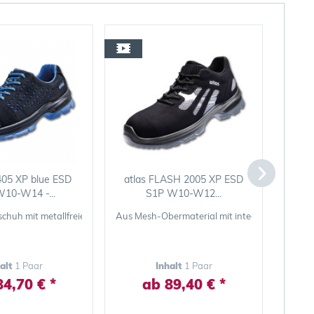
405 XP blue ESD
atlas FLASH 2005 XP ESD
B
10-W14 -...
S1P W10-W12...
berflächen sowie Hände
chuh mit metallfreiem Durchtrittschutz für perfekten Schutz
Aus Mesh-Obermaterial mit integrierter Clima
Für Ve
halt
1 Paar
Inhalt
1 Paar
84,70 € *
ab 89,40 € *