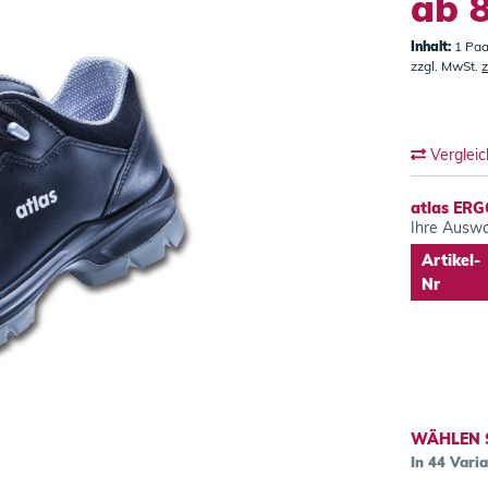
ab 8
Inhalt:
1 Paa
zzgl. MwSt.
z
Verglei
atlas ERG
Ihre Auswa
Artikel-
Nr
WÄHLEN 
In 44 Vari