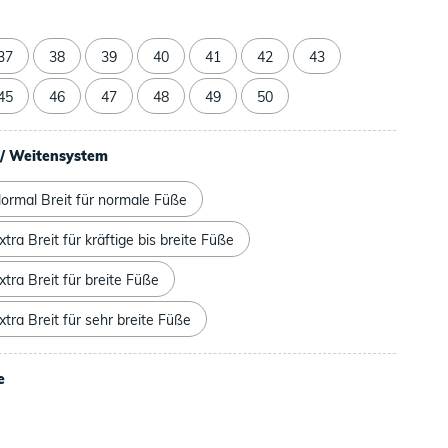
37
38
39
40
41
42
43
45
46
47
48
49
50
/ Weitensystem
ormal Breit für normale Füße
tra Breit für kräftige bis breite Füße
tra Breit für breite Füße
tra Breit für sehr breite Füße
e