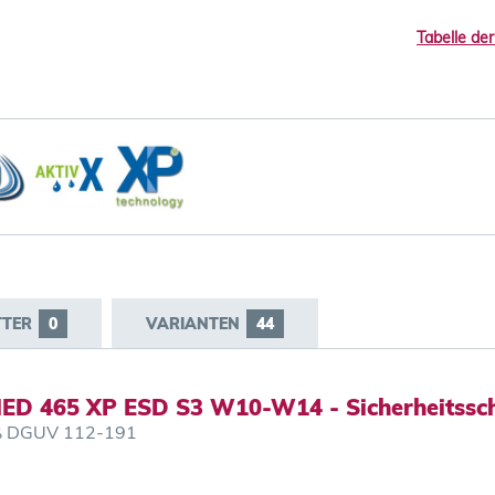
Tabelle der
TTER
0
VARIANTEN
44
MED 465 XP ESD S3 W10-W14 - Sicherheitssc
mäß DGUV 112-191