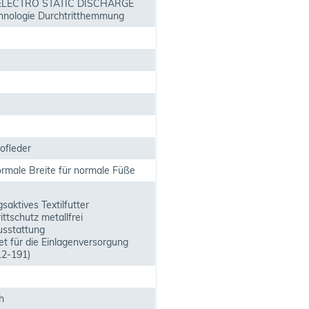
 ELECTRO STATIC DISCHARGE
hnologie Durchtritthemmung
ofleder
rmale Breite für normale Füße
aktives Textilfutter
ittschutz metallfrei
sstattung
t für die Einlagenversorgung
2-191)
h