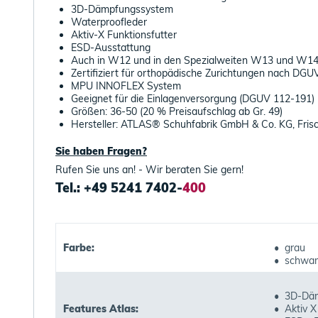
3D-Dämpfungssystem
Waterproofleder
Aktiv-X Funktionsfutter
ESD-Ausstattung
Auch in W12 und in den Spezialweiten W13 und W1
Zertifiziert für orthopädische Zurichtungen nach DG
MPU INNOFLEX System
Geeignet für die Einlagenversorgung (DGUV 112-191)
Größen: 36-50 (20 % Preisaufschlag ab Gr. 49)
Hersteller: ATLAS® Schuhfabrik GmbH & Co. KG, Fris
Sie haben Fragen?
Rufen Sie uns an! - Wir beraten Sie gern!
Tel.: +49 5241 7402-
400
Farbe:
• grau
• schwar
• 3D-Dä
Features Atlas:
• Aktiv X