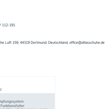
4
UV 112-191
che Luft 159, 44319 Dortmund, Deutschland, office@atlasschuhe.de
z
mpfungssystem
 Funktionsfutter