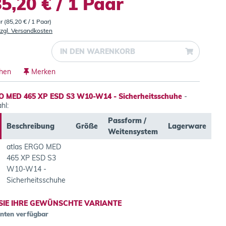
5,20 € / 1 Paar
r (85,20 € / 1 Paar)
zgl. Versandkosten
IN DEN
WARENKORB
chen
Merken
O MED 465 XP ESD S3 W10-W14 - Sicherheitsschuhe
-
hl:
Passform /
Beschreibung
Größe
Lagerware
Weitensystem
atlas ERGO MED
465 XP ESD S3
W10-W14 -
Sicherheitsschuhe
SIE IHRE GEWÜNSCHTE VARIANTE
anten verfügbar