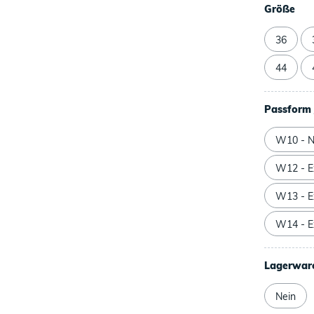
Größe
36
44
Passform 
W10 - N
W12 - Ex
W13 - Ex
W14 - Ex
Lagerwar
Nein