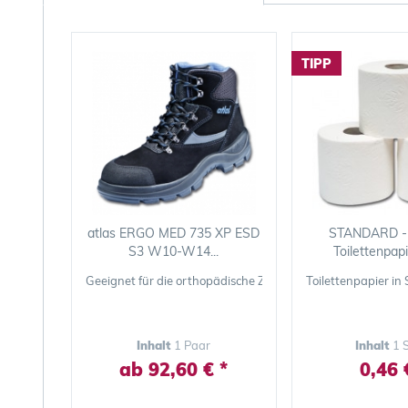
TIPP
atlas ERGO MED 735 XP ESD
STANDARD - 4
S3 W10-W14...
Toilettenpap
Geeignet für die orthopädische Zurichtung gemäß DGUV 
Toilettenpapier in
Inhalt
1 Paar
Inhalt
1 
ab 92,60 € *
0,46 