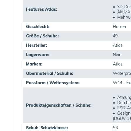
• 3D-Dä
Features Atlas:
• Aktiv X
• Mehrwe
Geschlecht:
Herren
Größe / Schuhe:
49
Hersteller:
Atlas
Lagerware:
Nein
Marken:
Atlas
Obermaterial / Schuhe:
Waterpro
Passform / Weitensystem:
W14 - Ext
• Atmung
• Durchtr
Produkteigenschaften / Schuhe:
• ESD-Au
• Geeigne
(DGUV 11
Schuh-Schutzklasse:
S3