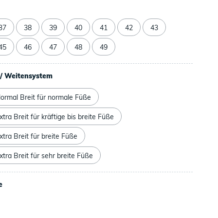
37
38
39
40
41
42
43
45
46
47
48
49
/ Weitensystem
ormal Breit für normale Füße
tra Breit für kräftige bis breite Füße
tra Breit für breite Füße
tra Breit für sehr breite Füße
e