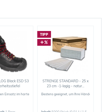
TIPP
LOG Black ESD S3
STRENGE STANDARD - 25 x
erheitsstiefel
23 cm -1-lagig - natur...
 unter Ihren Füßen behalten
 den Einsatz im harten Gelände
Bestens geeignet, um Ihre Hände hygienisch z
halt
1 Paar
Inhalt
5000 Stück
(0,01 * / 1 Stück)