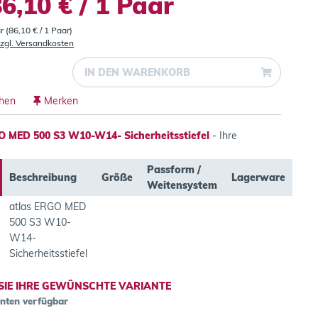
6,10 € / 1 Paar
r (86,10 € / 1 Paar)
zgl. Versandkosten
IN DEN
WARENKORB
chen
Merken
O MED 500 S3 W10-W14- Sicherheitsstiefel
- Ihre
Passform /
Beschreibung
Größe
Lagerware
Weitensystem
atlas ERGO MED
500 S3 W10-
W14-
Sicherheitsstiefel
SIE IHRE GEWÜNSCHTE VARIANTE
anten verfügbar