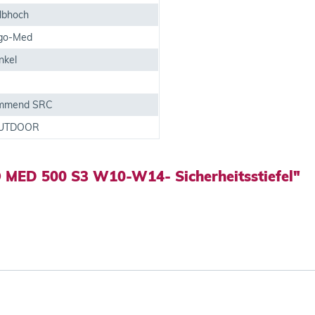
albhoch
rgo-Med
nkel
emmend SRC
 OUTDOOR
O MED 500 S3 W10-W14- Sicherheitsstiefel"