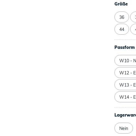
Größe
36
44
Passform 
W10 - N
W12 - Ex
W13 - Ex
W14 - Ex
Lagerwar
Nein