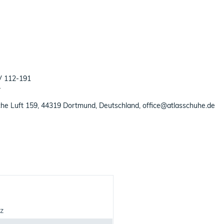
UV 112-191
4
che Luft 159, 44319 Dortmund, Deutschland, office@atlasschuhe.de
z