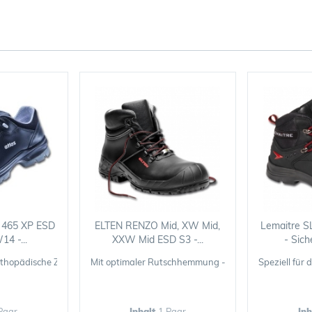
 465 XP ESD
ELTEN RENZO Mid, XW Mid,
Lemaitre S
4 -...
XXW Mid ESD S3 -...
- Sich
 orthopädische Zurichtung gemäß DGUV 112-191
Mit optimaler Rutschhemmung - damit Sie den Boden
Speziell für
Paar
Inhalt
1 Paar
In