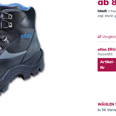
ab 8
Inhalt:
1 Paa
zzgl. MwSt.
z
Verglei
atlas ERG
Auswahl:
Artikel-
Nr
WÄHLEN 
In 56 Vari