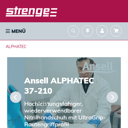
MENÜ
ALPHATEC
Ansell ALPHATEC
37-210 
Hochleistungsfähiger,
wiederverwendbarer 
Nitrilhandschuh mit UltraGrip-
Rautengriffprofil