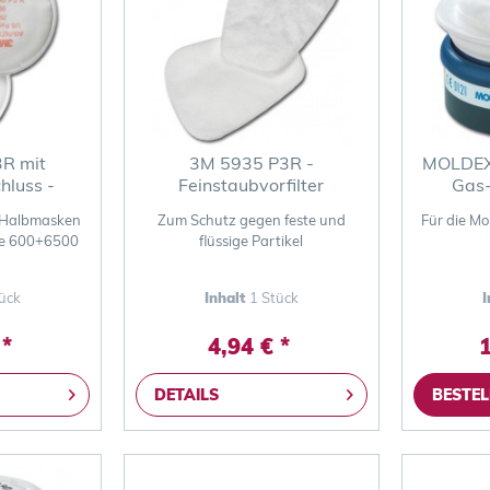
R mit
3M 5935 P3R -
MOLDEX 
hluss -
Feinstaubvorfilter
Gas-
lter
 Halbmasken
Zum Schutz gegen feste und
Für die M
ie 600+6500
flüssige Partikel
ück
Inhalt
1 Stück
I
 *
4,94 € *
1
DETAILS
BESTEL