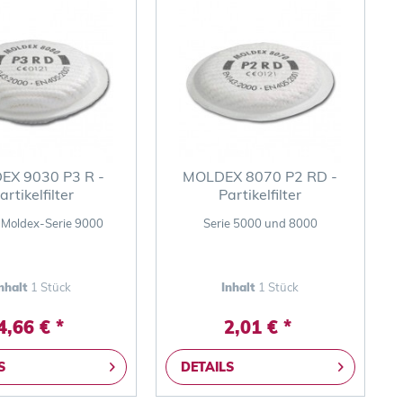
X 9030 P3 R -
MOLDEX 8070 P2 RD -
artikelfilter
Partikelfilter
e Moldex-Serie 9000
Serie 5000 und 8000
nhalt
1 Stück
Inhalt
1 Stück
4,66 € *
2,01 € *
S
DETAILS