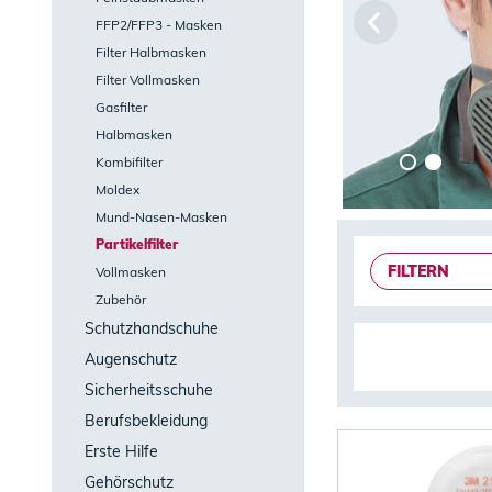
FFP2/FFP3 - Masken
Filter Halbmasken
Filter Vollmasken
Gasfilter
Halbmasken
Kombifilter
Moldex
Mund-Nasen-Masken
Partikelfilter
FILTERN
Vollmasken
Zubehör
Schutzhandschuhe
Augenschutz
Sicherheitsschuhe
Berufsbekleidung
Erste Hilfe
Gehörschutz