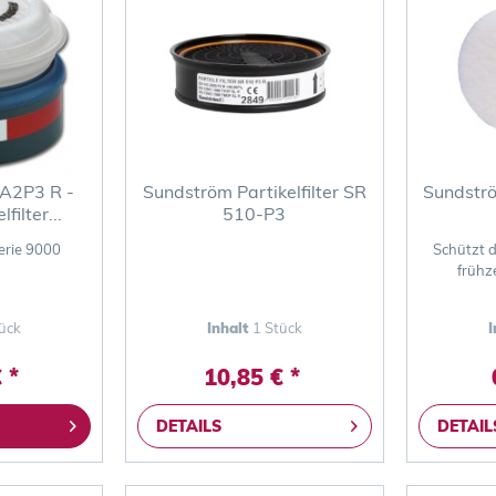
A2P3 R -
Sundström Partikelfilter SR
Sundströ
filter...
510-P3
erie 9000
Schützt d
frühz
ück
Inhalt
1 Stück
I
 *
10,85 € *
DETAILS
DETAIL