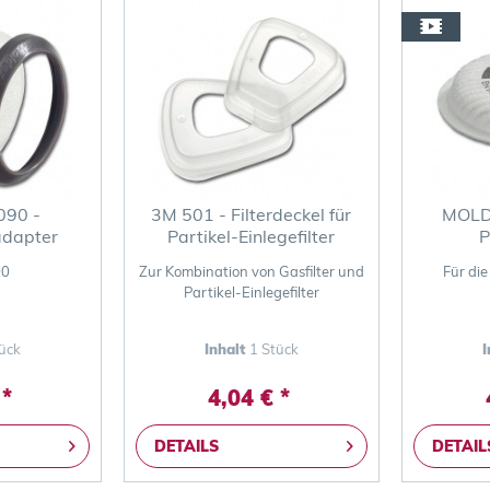
90 -
3M 501 - Filterdeckel für
MOLDE
radapter
Partikel-Einlegefilter
P
00
Zur Kombination von Gasfilter und
Für di
Partikel-Einlegefilter
ück
Inhalt
1 Stück
I
 *
4,04 € *
DETAILS
DETAIL