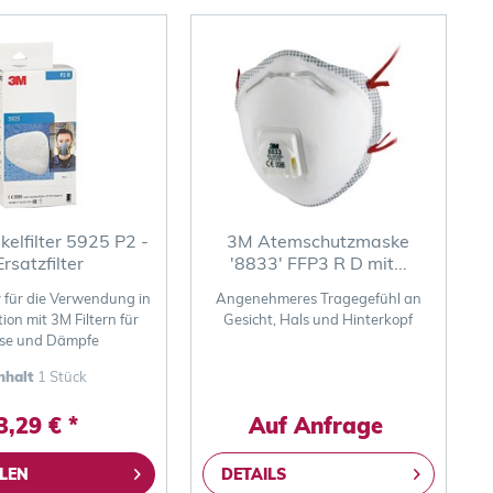
kelfilter 5925 P2 -
3M Atemschutzmaske
Ersatzfilter
'8833' FFP3 R D mit...
r für die Verwendung in
Angenehmeres Tragegefühl an
on mit 3M Filtern für
Gesicht, Hals und Hinterkopf
se und Dämpfe
nhalt
1 Stück
3,29 € *
Auf Anfrage
LEN
DETAILS