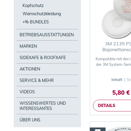
Kopfschutz
Warnschutzkleidung
+% BUNDLES
BETRIEBSAUSSTATTUNGEN
3M 2135 P3
MARKEN
Bajonettansc
Partikelfi
SIDEXAFE & ROOFXAFE
Kompatible mit den
der 3M System-Ser
AKTIONEN
Inhalt
1 St
SERVICE & MEHR
5,80 €
VIDEOS
WISSENSWERTES UND
DETAILS
INTERESSANTES
ÜBER UNS