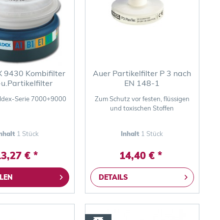
9430 Kombifilter
Auer Partikelfilter P 3 nach
u.Partikelfilter
EN 148-1
oldex-Serie 7000+9000
Zum Schutz vor festen, flüssigen
und toxischen Stoffen
nhalt
1 Stück
Inhalt
1 Stück
3,27 € *
14,40 € *
LEN
DETAILS