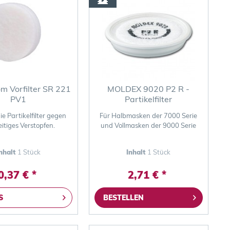
m Vorfilter SR 221
MOLDEX 9020 P2 R -
PV1
Partikelfilter
ie Partikelfilter gegen
Für Halbmasken der 7000 Serie
eitiges Verstopfen.
und Vollmasken der 9000 Serie
nhalt
1 Stück
Inhalt
1 Stück
0,37 € *
2,71 € *
S
BESTELLEN