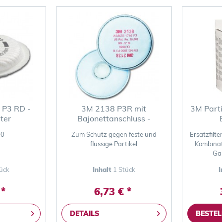
P3 RD -
3M 2138 P3R mit
3M Parti
lter
Bajonettanschluss -
Partikelfilter
00
Zum Schutz gegen feste und
Ersatzfilte
flüssige Partikel
Kombinati
Ga
ück
Inhalt
1 Stück
I
 *
6,73 € *
DETAILS
BESTEL