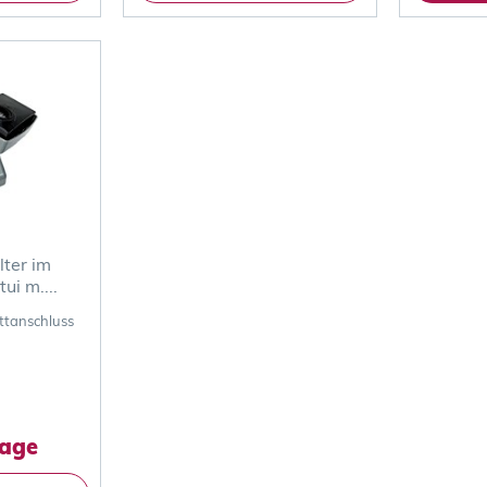
lter im
ui m....
ttanschluss
rage