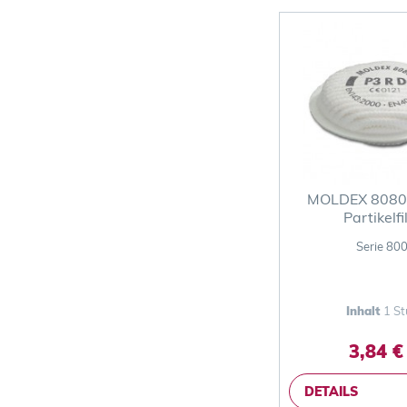
MOLDEX 8080 
Partikelfi
Serie 80
Inhalt
1 St
3,84 €
DETAILS