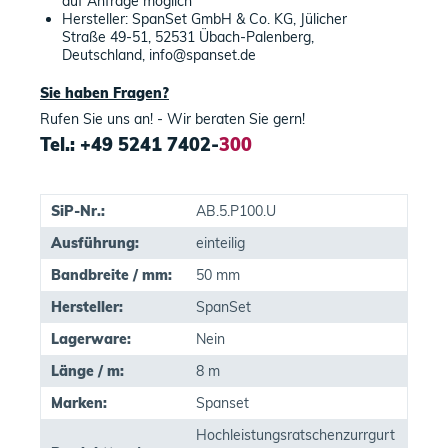
auf Anfrage möglich
Hersteller: SpanSet GmbH & Co. KG, Jülicher
Straße 49-51, 52531 Übach-Palenberg,
Deutschland, info@spanset.de
Sie haben Fragen?
Rufen Sie uns an! - Wir beraten Sie gern!
Tel.: +49 5241 7402-
300
SiP-Nr.:
AB.5.P100.U
Ausführung:
einteilig
Bandbreite / mm:
50 mm
Hersteller:
SpanSet
Lagerware:
Nein
Länge / m:
8 m
Marken:
Spanset
Hochleistungsratschenzurrgurt