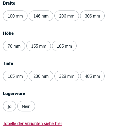
Breite
100 mm
146 mm
206 mm
306 mm
Höhe
76 mm
155 mm
185 mm
Tiefe
165 mm
230 mm
328 mm
485 mm
Lagerware
Ja
Nein
Tabelle der Varianten siehe hier