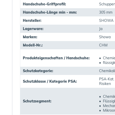
Handschuhe-Griffprofil:
Schuppen
Handschuhe-Länge min - mm:
305 mm
Hersteller:
SHOWA
Lagerware:
Ja
Marken:
Showa
Modell-Nr.:
CHM
Produkteigenschaften / Handschuhe:
• Chemie
• flüssig
Schutzkategorie:
Chemikali
PSA-Kat. 
Schutzklasse / Kategorie PSA:
Risiken
• Chemik
Schutzsegment:
• Flüssig
• Mechan
• Mikroo