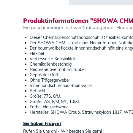
Produktinformationen "SHOWA CHM 
Ein geschmeidiger, schweißaufsaugender Hands
Dieser Chemikalienschutzhandschuh ist flexibel, komf
Der SHOWA CHM ist mit einer Neopren-über-Naturkautsc
Der baumwollbeflockte Innenhandschuh hält eine an
Flexibel
Verbesserte Sensibilität
Chemikalienbeständig
Neoprene over natural rubber
Geprägter Griff
Ohne Trägergewebe
Innenhandschuh aus Baumwolle
Beflockt
Größe: 77S, 8/M,
Größe: 7/S, 8/M, 9/L, 10/XL
Farbe: blau,schwarz
Hersteller: SHOWA Group, Strawinskylaan 1817, WT
Sie haben Fragen?
Rufen Sie uns an! - Wir beraten Sie gern!