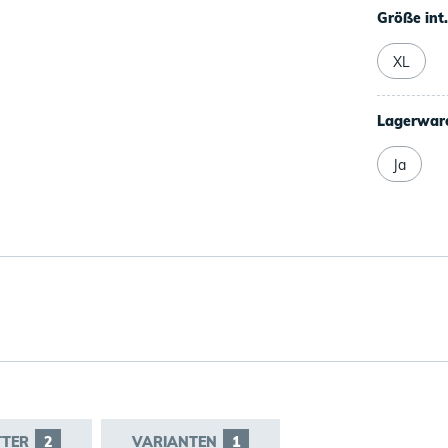
Größe int
XL
Lagerwar
Ja
TTER
2
VARIANTEN
1