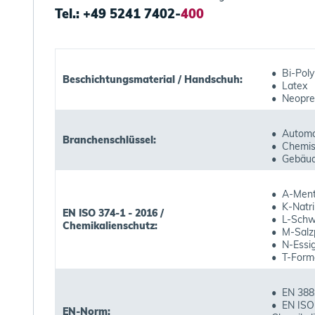
Tel.: +49 5241 7402-
400
• Bi-Pol
Beschichtungsmaterial / Handschuh:
• Latex
• Neopr
• Automob
Branchenschlüssel:
• Chemis
• Gebäud
• A-Ment
• K-Natr
EN ISO 374-1 - 2016 /
• L-Schw
Chemikalienschutz:
• M-Salz
• N-Essi
• T-Form
• EN 388
• EN ISO 
EN-Norm: