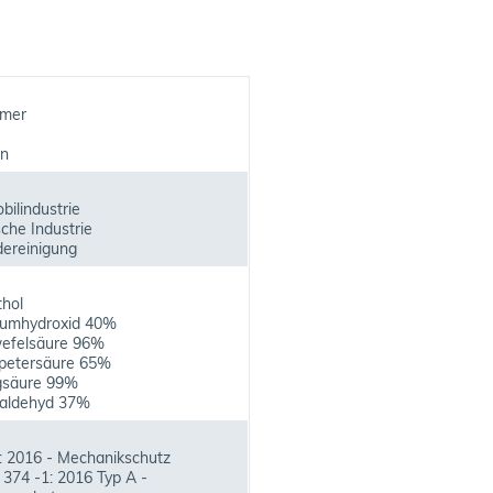
ymer
en
ilindustrie
che Industrie
ereinigung
hol
iumhydroxid 40%
efelsäure 96%
petersäure 65%
gsäure 99%
aldehyd 37%
: 2016 - Mechanikschutz
374 -1: 2016 Typ A -