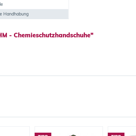
le
ne Handhabung
HM - Chemieschutzhandschuhe"