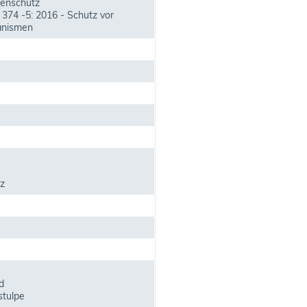
ienschutz
374 -5: 2016 - Schutz vor
anismen
z
d
stulpe