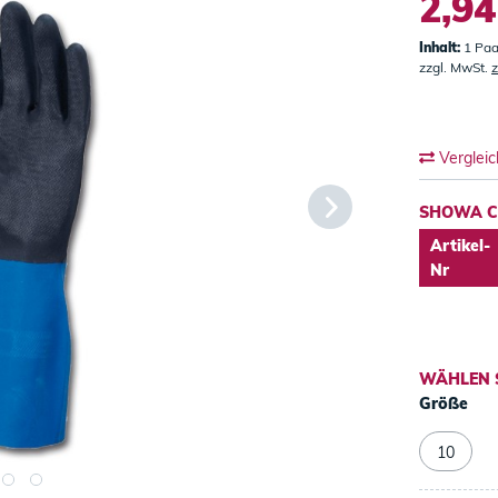
2,94
Inhalt:
1 Paa
zzgl. MwSt.
z
Verglei
SHOWA CH
Artikel-
Nr
WÄHLEN 
Größe
10