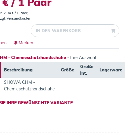
 € / 1 Paar
r (2,94 € / 1 Paar)
zgl. Versandkosten
IN DEN
WARENKORB
chen
Merken
M - Chemieschutzhandschuhe
- Ihre Auswahl:
Größe
Beschreibung
Größe
Lagerware
int.
SHOWA CHM -
Chemieschutzhandschuhe
SIE IHRE GEWÜNSCHTE VARIANTE