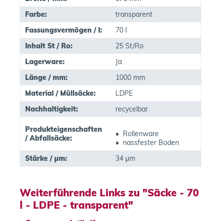
Farbe:
transparent
Fassungsvermögen / l:
70 l
Inhalt St / Ro:
25 St/Ro
Lagerware:
Ja
Länge / mm:
1000 mm
Material / Müllsäcke:
LDPE
Nachhaltigkeit:
recycelbar
Produkteigenschaften
• Rollenware
/ Abfallsäcke:
• nassfester Boden
Stärke / µm:
34 µm
Weiterführende Links zu "Säcke - 70
l - LDPE - transparent"