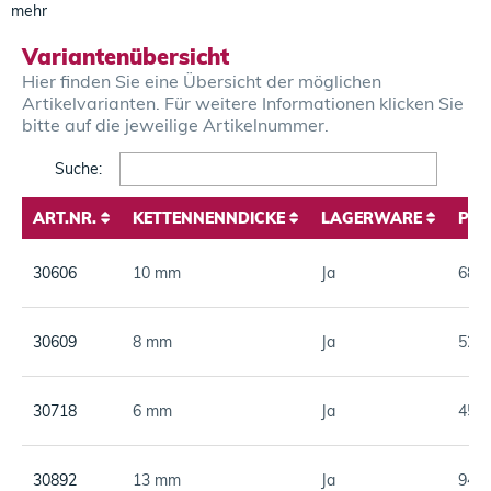
mehr
Variantenübersicht
Hier finden Sie eine Übersicht der möglichen
Artikelvarianten. Für weitere Informationen klicken Sie
bitte auf die jeweilige Artikelnummer.
Search:
ART.NR.
KETTENNENNDICKE
LAGERWARE
PRE
ART.NR.
KETTENNENNDICKE
LAGERWARE
PRE
30606
10 mm
Ja
68,7
30609
8 mm
Ja
52,9
30718
6 mm
Ja
45,0
30892
13 mm
Ja
94,4