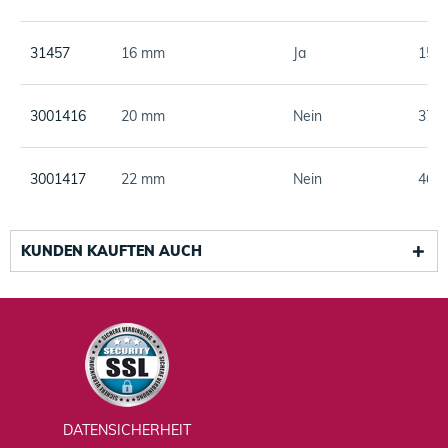
31457
16 mm
Ja
152,
3001416
20 mm
Nein
376,
3001417
22 mm
Nein
463,
KUNDEN KAUFTEN AUCH
DATENSICHERHEIT