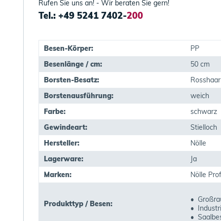
Rufen Sie uns an! - Wir beraten Sie gern!
Tel.: +49 5241 7402-
200
Besen-Körper:
PP
Besenlänge / cm:
50 cm
Borsten-Besatz:
Rosshaar
Borstenausführung:
weich
Farbe:
schwarz
Gewindeart:
Stielloch
Hersteller:
Nölle
Lagerware:
Ja
Marken:
Nölle Pro
• Großr
Produkttyp / Besen:
• Industr
• Saalbe