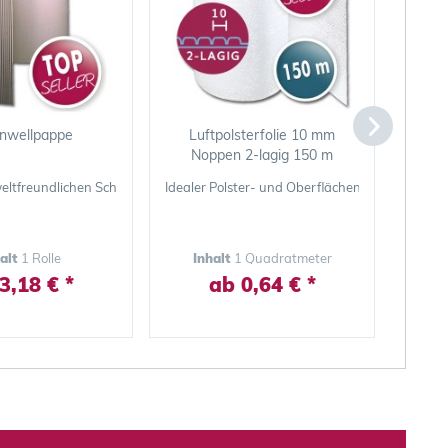
enwellpappe
Luftpolsterfolie 10 mm
STR
Noppen 2-lagig 150 m
245
utz
eltfreundlichen Schutz von Möbeln, Türen, Rahmen und Geräten
Idealer Polster- und Oberflächenschutz für leic
Ultral
halt
1 Rolle
Inhalt
1 Quadratmeter
3,18 € *
ab 0,64 € *