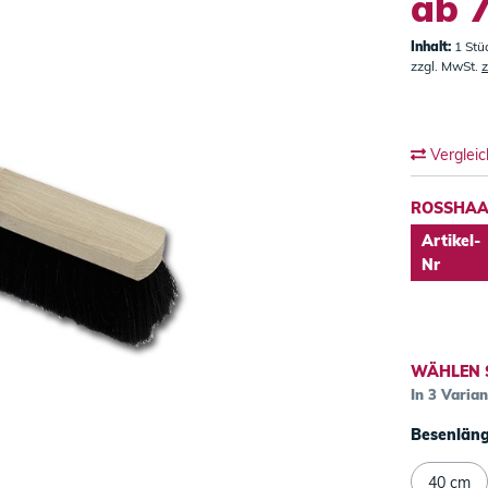
ab 7
Inhalt:
1 Stü
zzgl. MwSt.
z
Verglei
ROSSHAAR
Artikel-
Nr
WÄHLEN 
In 3 Varia
Besenlän
40 cm