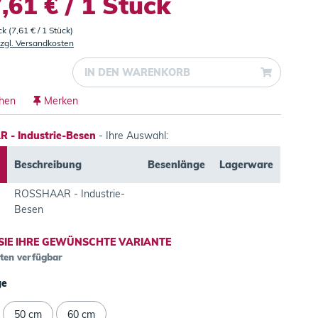
,61 € / 1 Stück
ck (7,61 € / 1 Stück)
zgl. Versandkosten
IN DEN
WARENKORB
chen
Merken
 - Industrie-Besen
- Ihre Auswahl:
Beschreibung
Besenlänge
Lagerware
ROSSHAAR - Industrie-
Besen
SIE IHRE GEWÜNSCHTE VARIANTE
nten verfügbar
ge
50 cm
60 cm