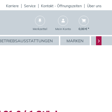
Karriere
Service
Kontakt - Öffnungszeiten
Über uns
Merkzettel
Mein Konto
0,00 € *
BETRIEBSAUSSTATTUNGEN
MARKEN
AKTIO
