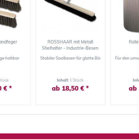
andfeger
ROSSHAAR mit Metall
Roll
Stielhalter - Industrie-Besen
ge haltbar
Stabiler Saalbesen für glatte Böden und feinen Schm
Für den umw
Stück
Inhalt
1 Stück
In
 € *
ab 18,50 € *
ab 