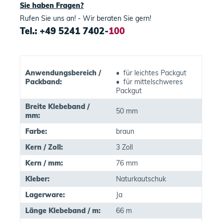
Sie haben Fragen?
Rufen Sie uns an! - Wir beraten Sie gern!
Tel.: +49 5241 7402-
100
Anwendungsbereich /
• für leichtes Packgut
Packband:
• für mittelschweres
Packgut
Breite Klebeband /
50 mm
mm:
Farbe:
braun
Kern / Zoll:
3 Zoll
Kern / mm:
76 mm
Kleber:
Naturkautschuk
Lagerware:
Ja
Länge Klebeband / m:
66 m