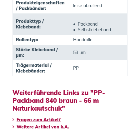
Produkteigenschaften
leise abrollend
/ Packbänder:
Produkttyp /
• Packband
Klebeband:
• Selbstklebeband
Rollentyp:
Handrolle
Stärke Klebeband /
53 µm
µm:
Trägermaterial /
PP
Klebebänder:
Weiterführende Links zu "PP-
Packband 840 braun - 66 m
Naturkautschuk"
Fragen zum Artikel?
Weitere Artikel von k.A.