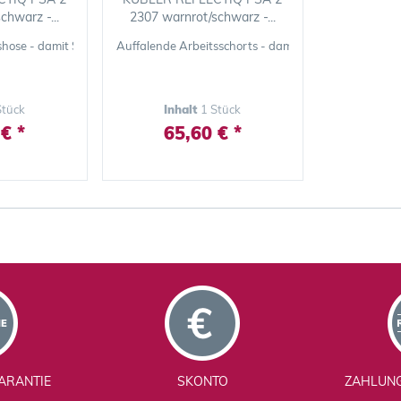
chwarz -...
2307 warnrot/schwarz -...
r Sicht auffallen
hose - damit Sie auch bei schlechter Sicht auffallen
Auffalende Arbeitsschorts - damit Sie auch bei schlec
Stück
Inhalt
1 Stück
€ *
65,60 € *
ARANTIE
SKONTO
ZAHLUN