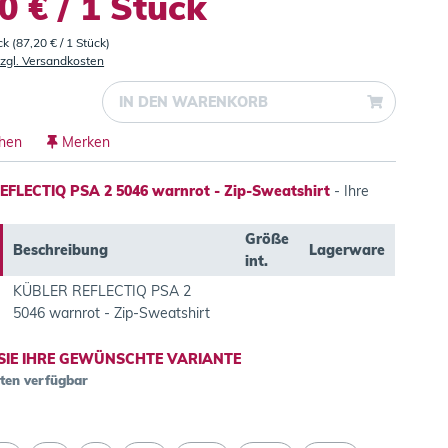
0 € / 1 Stück
ck (87,20 € / 1 Stück)
zgl. Versandkosten
IN DEN
WARENKORB
chen
Merken
FLECTIQ PSA 2 5046 warnrot - Zip-Sweatshirt
- Ihre
Größe
Beschreibung
Lagerware
int.
KÜBLER REFLECTIQ PSA 2
5046 warnrot - Zip-Sweatshirt
SIE IHRE GEWÜNSCHTE VARIANTE
nten verfügbar
.