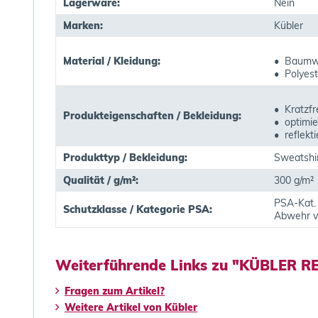
Lagerware:
Nein
Marken:
Kübler
Material / Kleidung:
• Baumw
• Polyest
• Kratzfr
Produkteigenschaften / Bekleidung:
• optimie
• reflekt
Produkttyp / Bekleidung:
Sweatshi
Qualität / g/m²:
300 g/m²
PSA-Kat. 
Schutzklasse / Kategorie PSA:
Abwehr v
Weiterführende Links zu "KÜBLER RE
Fragen zum Artikel?
Weitere Artikel von Kübler