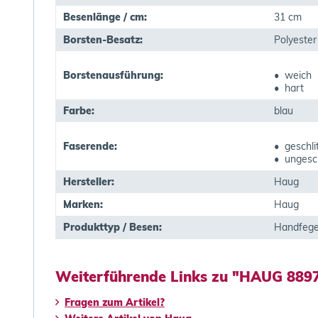
Besenlänge / cm:
31 cm
Borsten-Besatz:
Polyester
Borstenausführung:
• weich
• hart
Farbe:
blau
Faserende:
• geschli
• ungesch
Hersteller:
Haug
Marken:
Haug
Produkttyp / Besen:
Handfege
Weiterführende Links zu "HAUG 8897
Fragen zum Artikel?