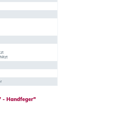
tzt
litzt
r
 - Handfeger"