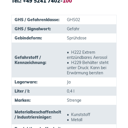
Tel.: +49 5241 7402-
100
GHS / Gefahrenklasse:
GHS02
GHS / Signalwort:
Gefahr
Gebindeform:
Sprühdose
• H222 Extrem
Gefahrstoff /
entzündbares Aerosol
Kennzeichnung:
• H229 Behälter steht
unter Druck: Kann bei
Erwärmung bersten
Lagerware:
Ja
Liter / l:
0,4 l
Marken:
Strenge
Materialbeschaffenheit
• Kunststoff
/ Industriereiniger:
• Metall