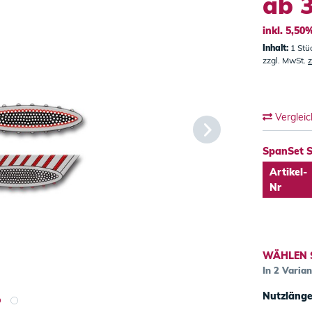
ab 3
inkl. 5,5
Inhalt:
1 Stü
zzgl. MwSt.
z
Verglei
SpanSet 
Artikel-
Nr
WÄHLEN 
In 2 Varia
Nutzläng