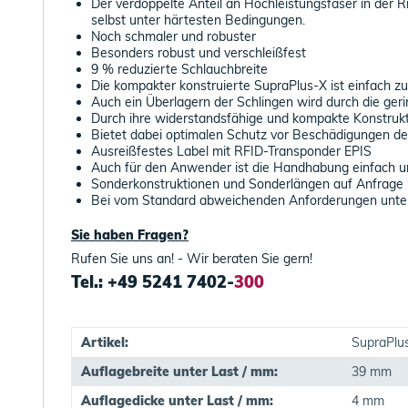
Der verdoppelte Anteil an Hochleistungsfaser in der R
selbst unter härtesten Bedingungen.
Noch schmaler und robuster
Besonders robust und verschleißfest
9 % reduzierte Schlauchbreite
Die kompakter konstruierte SupraPlus-X ist einfach z
Auch ein Überlagern der Schlingen wird durch die ger
Durch ihre widerstandsfähige und kompakte Konstrukti
Bietet dabei optimalen Schutz vor Beschädigungen der
Ausreißfestes Label mit RFID-Transponder EPIS
Auch für den Anwender ist die Handhabung einfach un
Sonderkonstruktionen und Sonderlängen auf Anfrage
Bei vom Standard abweichenden Anforderungen unter 
Sie haben Fragen?
Rufen Sie uns an! - Wir beraten Sie gern!
Tel.: +49 5241 7402-
300
Artikel:
SupraPlu
Auflagebreite unter Last / mm:
39 mm
Auflagedicke unter Last / mm:
4 mm