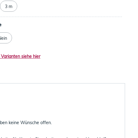
3 m
e
Nein
 Varianten siehe hier
eiben keine Wünsche offen.