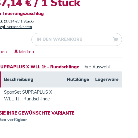
7,14 € / 1 Stück
0% Teuerungszuschlag
ck (37,14 € / 1 Stück)
zgl. Versandkosten
IN DEN
WARENKORB
chen
Merken
SUPRAPLUS X WLL 1t - Rundschlinge
- Ihre Auswahl:
Beschreibung
Nutzlänge
Lagerware
SpanSet SUPRAPLUS X
WLL 1t - Rundschlinge
SIE IHRE GEWÜNSCHTE VARIANTE
nten verfügbar
e