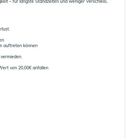
keit – für längste Standzeiten und weniger Verschleiß,
lust.
en
en auftreten können
 vermieden.
ert von 20,00€ anfallen