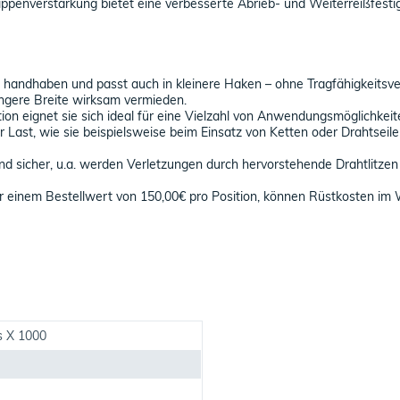
ippenverstärkung bietet eine verbesserte Abrieb- und Weiterreißfestig
u handhaben und passt auch in kleinere Haken – ohne Tragfähigkeitsver
ingere Breite wirksam vermieden.
on eignet sie sich ideal für eine Vielzahl von Anwendungsmöglichkeit
 Last, wie sie beispielsweise beim Einsatz von Ketten oder Drahtseil
d sicher, u.a. werden Verletzungen durch hervorstehende Drahtlitzen
einem Bestellwert von 150,00€ pro Position, können Rüstkosten im W
s X 1000