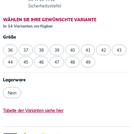
Sicherheitsstiefel
WÄHLEN SIE IHRE GEWÜNSCHTE VARIANTE
In 14 Varianten verfügbar
Größe
36
37
38
39
40
41
42
43
44
45
46
47
48
49
Lagerware
Nein
Tabelle der Varianten siehe hier