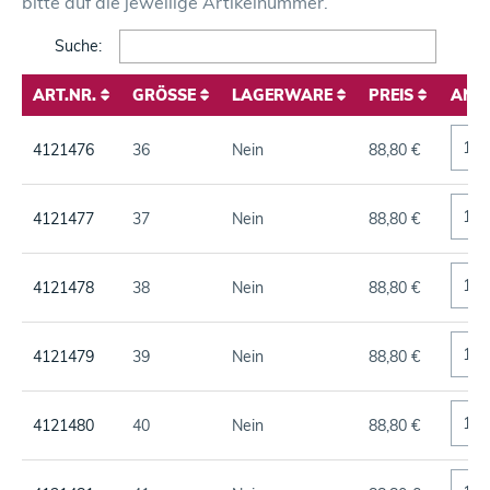
bitte auf die jeweilige Artikelnummer.
Search:
ART.NR.
GRÖSSE
LAGERWARE
PREIS
ANZ
ART.NR.
GRÖSSE
LAGERWARE
PREIS
ANZ
4121476
36
Nein
88,80 €
4121477
37
Nein
88,80 €
4121478
38
Nein
88,80 €
4121479
39
Nein
88,80 €
4121480
40
Nein
88,80 €