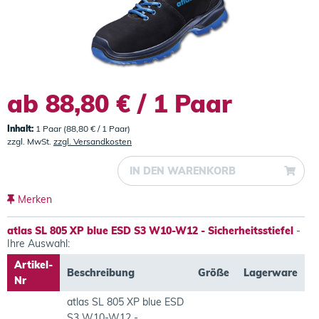
ab 88,80 € / 1 Paar
Inhalt:
1 Paar (88,80 € / 1 Paar)
zzgl. MwSt.
zzgl. Versandkosten
IN DEN
WARENKORB
Merken
atlas SL 805 XP blue ESD S3 W10-W12 - Sicherheitsstiefel
-
Ihre Auswahl:
Artikel-
Beschreibung
Größe
Lagerware
Nr
atlas SL 805 XP blue ESD
S3 W10-W12 -