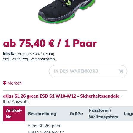
ab 75,40 € / 1 Paar
Inhalt:
1 Paar (75,40 € / 1 Paar)
zzgl. MwSt.
zzgl. Versandkosten
IN DEN
WARENKORB
Merken
atlas SL 26 green ESD S1 W10-W12 - Sicherheitssandale
-
Ihre Auswahl:
Artikel-
Passform /
Beschreibung
Größe
Lag
Nr
Weitensystem
atlas SL 26 green
ESD S1 W10-W12