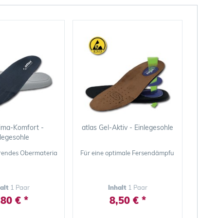
lima-Komfort -
atlas Gel-Aktiv - Einlegesohle
nlegesohle
erendes Obermaterial
Für eine optimale Fersendämpfung bei Atlas S
halt
1 Paar
Inhalt
1 Paar
,80 € *
8,50 € *