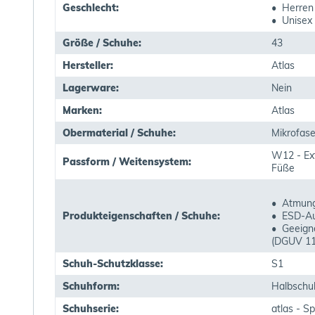
Geschlecht:
• Herren
• Unisex
Größe / Schuhe:
43
Hersteller:
Atlas
Lagerware:
Nein
Marken:
Atlas
Obermaterial / Schuhe:
Mikrofase
W12 - Extr
Passform / Weitensystem:
Füße
• Atmung
Produkteigenschaften / Schuhe:
• ESD-Au
• Geeigne
(DGUV 11
Schuh-Schutzklasse:
S1
Schuhform:
Halbschu
Schuhserie:
atlas - Sp