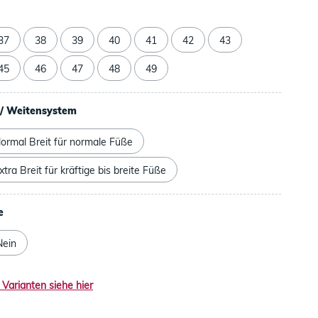
37
38
39
40
41
42
43
45
46
47
48
49
/ Weitensystem
ormal Breit für normale Füße
tra Breit für kräftige bis breite Füße
e
Nein
 Varianten siehe hier