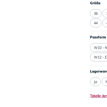
Größe
36
44
Passform 
W10 - N
W12 - Ex
Lagerwar
Ja
Tabelle der