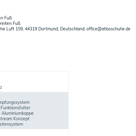
en Fuß
breiten Fuß
che Luft 159, 44319 Dortmund, Deutschland, office@atlasschuhe.de
z
mpfungssystem
 Funktionsfutter
c Aluminiumkappe
stream Konzept
itensystem