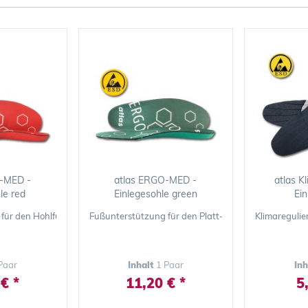
-MED -
atlas ERGO-MED -
atlas K
le red
Einlegesohle green
Ei
für den Hohlfuß
Fußunterstützung für den Platt- oder Senkfuß
Klimareguli
Paar
Inhalt
1 Paar
In
€ *
11,20 € *
5