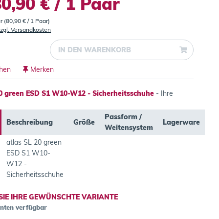
0,90 € / 1 Paar
r (80,90 € / 1 Paar)
zgl. Versandkosten
IN DEN
WARENKORB
chen
Merken
20 green ESD S1 W10-W12 - Sicherheitsschuhe
- Ihre
Passform /
Beschreibung
Größe
Lagerware
Weitensystem
atlas SL 20 green
ESD S1 W10-
W12 -
Sicherheitsschuhe
SIE IHRE GEWÜNSCHTE VARIANTE
anten verfügbar