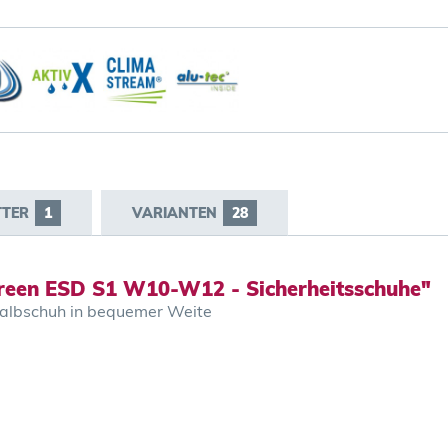
TTER
1
VARIANTEN
28
green ESD S1 W10-W12 - Sicherheitsschuhe"
shalbschuh in bequemer Weite