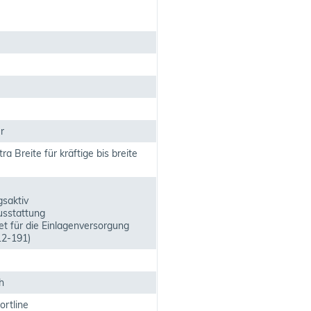
r
a Breite für kräftige bis breite
saktiv
sstattung
t für die Einlagenversorgung
2-191)
h
ortline