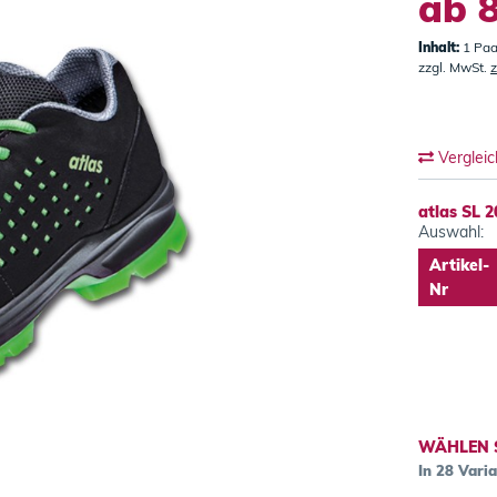
ab 8
Inhalt:
1 Paa
zzgl. MwSt.
z
Verglei
atlas SL 
Auswahl:
Artikel-
Nr
WÄHLEN 
In 28 Vari