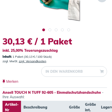
30,13 € / 1 Paket
inkl. 25,00% Teuerungszuschlag
Inhalt:
1 Paket (30,13 € / 100 Stück)
zzgl. MwSt.
zzgl. Versandkosten
IN DEN
WARENKORB
Merken
Ansell TOUCH N TUFF 92-605 - Einmalschutzhandschuhe
-
Ihre Auswahl:
Artikel-
Größe
Beschreibung
Größe
Lager
Nr
int.