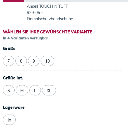
Ansell TOUCH N TUFF
92-605 -
Einmalschutzhandschuhe
WÄHLEN SIE IHRE GEWÜNSCHTE VARIANTE
In 4 Varianten verfügbar
Größe
7
8
9
10
Größe int.
S
M
L
XL
Lagerware
Ja